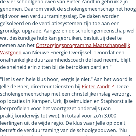
de vier schoolgebouwen van Pieter Zandt in gebruik zijn
genomen. Daarom vindt de scholengemeenschap het hoog
tijd voor een verduurzamingsslag. De daken worden
geïsoleerd en de ventilatiesystemen zijn toe aan een
grondige upgrade. Aangezien de scholengemeenschap wel
wat deskundige hulp kan gebruiken, besluit zij deel te
nemen aan het
Ontzorgingsprogramma Maatschappelijk
Vastgoed
van Nieuwe Energie Overijssel. "Doordat een
onafhankelijke duurzaamheidscoach de lead neemt, blijft
de snelheid erin zitten bij de betrokken partijen."
"Het is een hele klus hoor, vergis je niet." Aan het woord is
Jelle de Boer, directeur Diensten bij
Pieter
Zandt
Verwijst
. Deze
scholengemeenschap met een christelijke inslag verzorgt
naar
op locaties in Kampen, Urk, IJsselmuiden en Staphorst alle
een
leerprofielen voor het voortgezet onderwijs (van
andere
praktijkonderwijs tot vwo). In totaal voor zo’n 3.000
website
leerlingen uit de wijde regio. De klus waar Jelle op doelt,
betreft de verduurzaming van de schoolgebouwen. "Nu