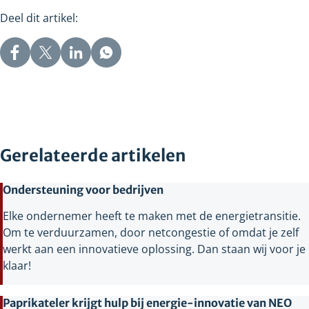
naar
Deel dit artikel:
een
andere
website
Gerelateerde artikelen
Ondersteuning voor bedrijven
Elke ondernemer heeft te maken met de energietransitie.
Om te verduurzamen, door netcongestie of omdat je zelf
werkt aan een innovatieve oplossing. Dan staan wij voor je
klaar!
Paprikateler krijgt hulp bij energie-innovatie van NEO