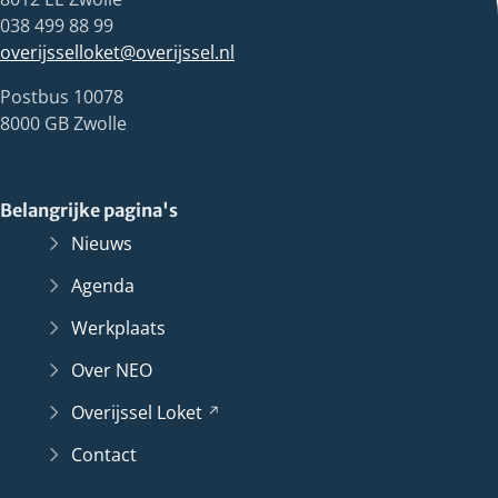
038 499 88 99
overijsselloket@overijssel.nl
Postbus 10078
8000 GB Zwolle
Belangrijke pagina's
Nieuws
Agenda
Werkplaats
Over NEO
Overijssel
Loket
(Verwijst
naar
Contact
een
andere