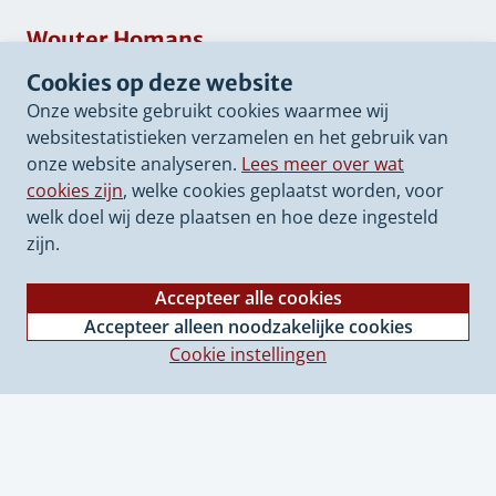
Wouter Homans
Cookies op deze website
Biogas en grensoverschrijdende samenwerking
Onze website gebruikt cookies waarmee wij
energietransitie
websitestatistieken verzamelen en het gebruik van
onze website analyseren.
Lees meer over wat
Nieuwe Energie Overijssel
cookies zijn
, welke cookies geplaatst worden, voor
Mail direct
welk doel wij deze plaatsen en hoe deze ingesteld
w.homans@overijssel.nl
zijn.
Lees meer
Accepteer alle cookies
Accepteer alleen noodzakelijke cookies
Cookie instellingen
Bezoekadres provincie Overijssel
Luttenbergstraat 2
8012 EE Zwolle
038 499 88 99