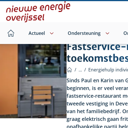
Direct
naar
hoofdinhoud
Actueel
Ondersteuning
O
Home
Fastservice-
toekomstbes
/
...
/
Energiehulp indivi
Home
Sinds Paul en Karin van 
beginnen, is er veel vera
fastservice-restaurant m
tweede vestiging in Dev
van het familiebedrijf. 
graag elektrisch gaan fri
onafhankelijke partij hel