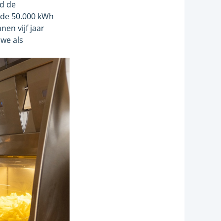
id de
 de 50.000
kWh
en vijf jaar
we als