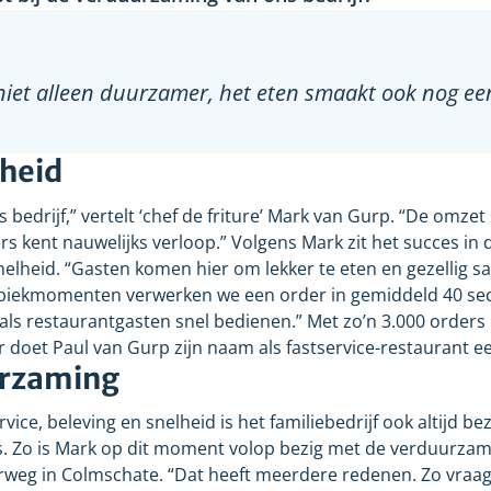
s niet alleen duurzamer, het eten smaakt ook nog ee
lheid
edrijf,” vertelt ‘chef de friture’ Mark van Gurp. “De omzet s
 kent nauwelijks verloop.” Volgens Mark zit het succes in 
lheid. “Gasten komen hier om lekker te eten en gezellig sa
 piekmomenten verwerken we een order in gemiddeld 40
se
als restaurantgasten snel bedienen.” Met zo’n 3.000
orders
 doet Paul van Gurp zijn naam als fastservice-restaurant ee
urzaming
ice, beleving en snelheid is het familiebedrijf ook altijd be
s. Zo is Mark op dit moment volop bezig met de verduurzam
rweg in Colmschate. “Dat heeft meerdere redenen. Zo vraa