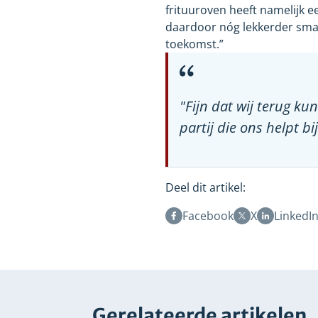
frituuroven heeft namelijk 
daardoor nóg lekkerder smaak
toekomst.”
"Fijn dat wij terug k
partij die ons helpt b
Deel dit artikel:
Facebook
X
LinkedI
Gerelateerde artikelen