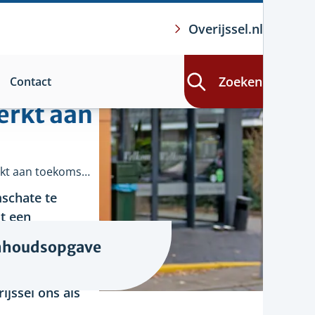
Overijssel.nl
Zoeken
Contact
erkt aan
Fastservice-restaurant Paul van Gurp werkt aan toekomstbestendigheid
mschate te
ot een
 Er is een
nhoudsopgave
jaren deel uit
, wil de familie
ijssel ons als