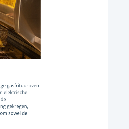
ige gasfrituuroven
n elektrische
 de
ting gekregen,
 om zowel de