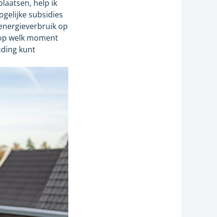
laatsen, help ik
gelijke subsidies
 energieverbruik op
f op welk moment
uding kunt