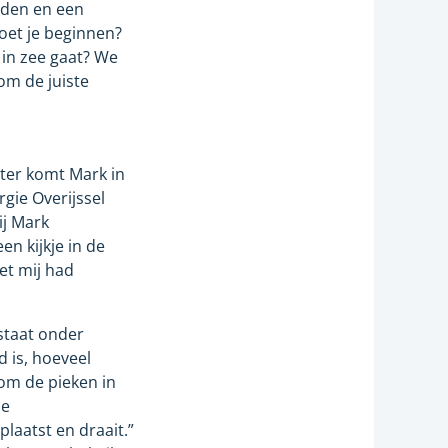
iden en een
moet je beginnen?
 in zee gaat? We
om de juiste
nter komt Mark in
gie Overijssel
ij Mark
en kijkje in de
et mij had
staat onder
 is, hoeveel
om de pieken in
de
laatst en draait.”