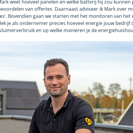
ark weet hoeveel panelen en welke batterij hij zou kunnen p
oordelen van offertes. Daarnaast adviseer ik Mark over mo
ties’. Bovendien gaan we starten met het monitoren van het
dek je als ondernemer precies hoeveel energie jouw bedrij
n sluimerverbruik en op welke manieren je de energiehuisho