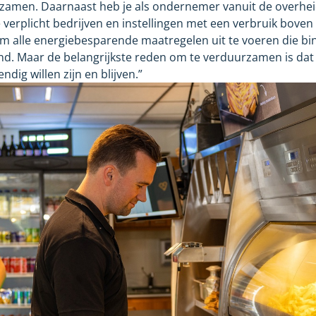
rzamen. Daarnaast heb je als ondernemer vanuit de overhe
 verplicht bedrijven en instellingen met een verbruik boven
m alle energiebesparende maatregelen uit te voeren die binn
d. Maar de belangrijkste reden om te verduurzamen is dat 
ig willen zijn en blijven.”