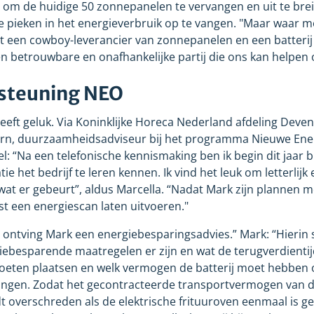
 om de huidige 50 zonnepanelen te vervangen en uit te bre
de pieken in het energieverbruik op te vangen. "Maar waar 
t een cowboy-leverancier van zonnepanelen en een batterij
 betrouwbare en onafhankelijke partij die ons kan helpen 
rsteuning NEO
eeft geluk. Via Koninklijke Horeca Nederland afdeling Deve
arn, duurzaamheidsadviseur bij het programma Nieuwe Ener
el: “Na een telefonische kennismaking ben ik begin dit jaar b
e het bedrijf te leren kennen. Ik vind het leuk om letterlijk e
wat er gebeurt”, aldus Marcella. “Nadat Mark zijn plannen m
st een energiescan laten uitvoeren."
 ontving Mark een energiebesparingsadvies.” Mark: “Hierin 
ebesparende maatregelen er zijn en wat de terugverdientijd
ten plaatsen en welk vermogen de batterij moet hebben 
vangen. Zodat het gecontracteerde transportvermogen van 
t overschreden als de elektrische frituuroven eenmaal is gep