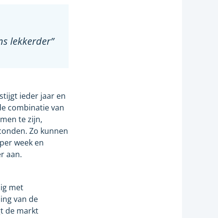
ns lekkerder”
tijgt ieder jaar en
de combinatie van
men te zijn,
conden. Zo kunnen
 per week en
r aan.
zig met
ing van de
gt de markt