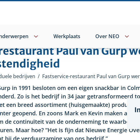
nderwerpen
Werkplaats
Over NEO
restaurant Paul van Gurp w
tendigheid
duele bedrijven
/
Gurp in 1991 besloten om een eigen snackbar in Col
nderd. Zo is het bedrijf in 34 jaar getransformeerd t
et een breed assortiment (huisgemaakte) producten.
I
enter geopend. En zoons Mark en Kevin maken alweer 
Om de continuïteit van de onderneming te waarborgen
turen. Maar hoe? “Het is fijn dat Nieuwe Energie Over
pt bij de verduurzaming van ons bedrijf.”