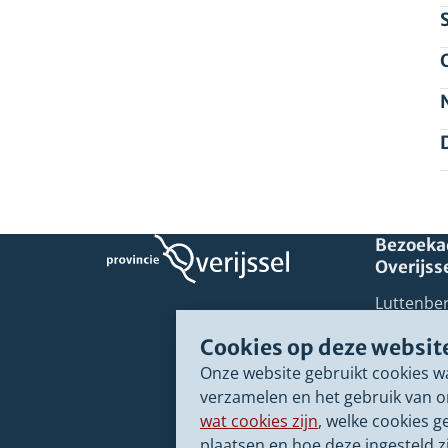
Bezoekad
Overijss
Luttenber
8012 EE Z
Cookies op deze websit
038 499 8
Onze website gebruikt cookies w
overijsse
verzamelen en het gebruik van o
Postbus 
wat cookies zijn
, welke cookies g
8000 GB 
plaatsen en hoe deze ingesteld zi