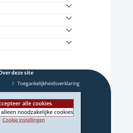
Over deze site
Toegankelijkheidsverklaring
Bescherming
persoonsgegevens
ccepteer alle cookies
 alleen noodzakelijke cookies
Informatiebeveiliging
Cookie instellingen
Proclaimer
st