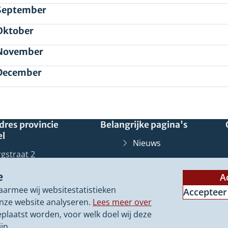
September
Oktober
November
December
res provincie
Belangrijke pagina's
el
Nieuws
gstraat 2
Agenda
wolle
e
A
8 99
Werkplaats
aarmee wij websitestatistieken
lloket@overijssel.nl
Accepteer
Over NEO
nze website analyseren.
Lees meer over
10078
eplaatst worden, voor welk doel wij deze
Overijssel
Loket
(Verwij
Zwolle
jn.