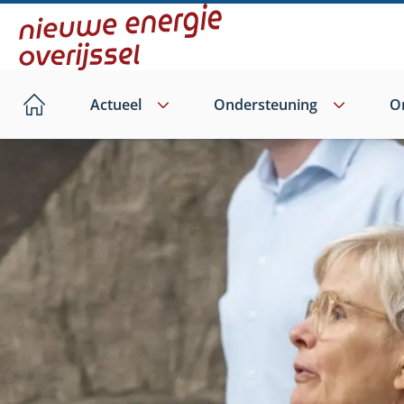
Direct
naar
hoofdinhoud
Actueel
Ondersteuning
O
Home