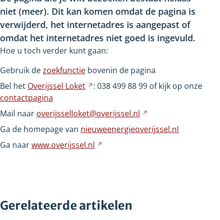
niet
(meer). Dit kan komen omdat de pagina is
verwijderd, het internetadres is aangepast of
omdat het internetadres niet goed is ingevuld.
Hoe u toch verder kunt gaan:
Gebruik de
zoekfunctie
bovenin de pagina
Bel het
Overijssel
Loket
Verwijst
: 038
499
88
99 of kijk op onze
contactpagina
naar
een
Mail naar
overijsselloket@overijssel.nl
Verwijst
andere
naar
Ga de homepage van
nieuweenergieoverijssel.nl
website
een
Ga naar
www.overijssel.nl
Verwijst
andere
naar
website
een
andere
website
Gerelateerde artikelen