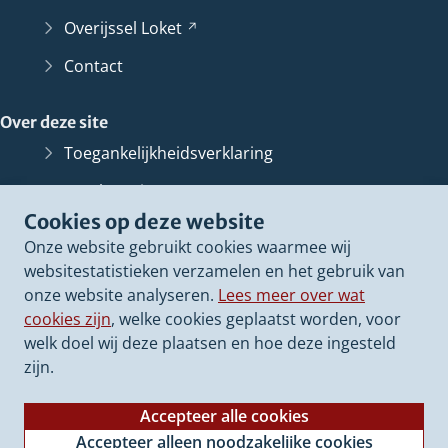
Overijssel
Loket
(Verwijst
naar
Contact
een
andere
Over deze site
website)
Toegankelijkheidsverklaring
Bescherming persoonsgegevens
Cookies op deze website
Informatiebeveiliging
Onze website gebruikt cookies waarmee wij
Proclaimer
websitestatistieken verzamelen en het gebruik van
onze website analyseren.
Lees meer over wat
Cookieverklaring
cookies zijn
, welke cookies geplaatst worden, voor
Archief van deze
website
(Verwijst
welk doel wij deze plaatsen en hoe deze ingesteld
naar
zijn.
een
andere
Accepteer alle cookies
website)
Accepteer alleen noodzakelijke cookies