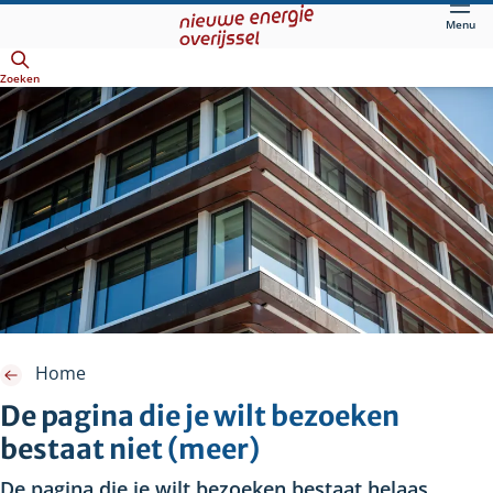
Direct
Menu
naar
Openen
hoofdinhoud
Zoeken
Home
De pagina die je wilt bezoeken
bestaat niet (meer)
De pagina die je wilt bezoeken bestaat helaas