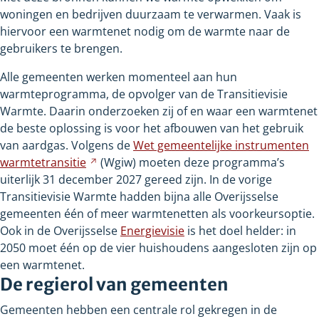
woningen en bedrijven duurzaam te verwarmen. Vaak is
hiervoor een warmtenet nodig om de warmte naar de
gebruikers te brengen.
Alle gemeenten werken momenteel aan hun
warmteprogramma, de opvolger van de Transitievisie
Warmte. Daarin onderzoeken zij of en waar een warmtenet
de beste oplossing is voor het afbouwen van het gebruik
van aardgas. Volgens de
Wet gemeentelijke instrumenten
warmtetransitie
Verwijst
(Wgiw) moeten deze programma’s
uiterlijk 31
december
naar
2027 gereed zijn. In de vorige
Transitievisie Warmte hadden bijna alle Overijsselse
een
gemeenten één of meer warmtenetten als voorkeursoptie.
andere
Ook in de Overijsselse
website
Energievisie
is het doel helder: in
2050 moet één op de vier huishoudens aangesloten zijn op
een warmtenet.
De regierol van gemeenten
Gemeenten hebben een centrale rol gekregen in de