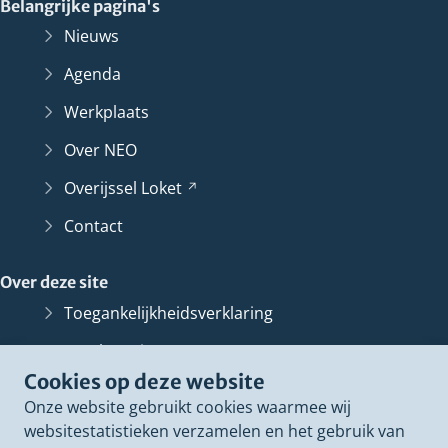
Belangrijke pagina's
Nieuws
Agenda
Werkplaats
Over NEO
Overijssel
Loket
(Verwijst
naar
Contact
een
andere
Over deze site
website)
Toegankelijkheidsverklaring
Bescherming persoonsgegevens
Cookies op deze website
Informatiebeveiliging
Onze website gebruikt cookies waarmee wij
Proclaimer
websitestatistieken verzamelen en het gebruik van