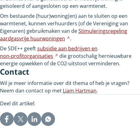
geïsoleerd of aangesloten op een warmtenet.
andere
website
Om bestaande (huur)woning(en) aan te sluiten op een
warmtenet, kunnen verhuurders (of de Vereniging van
Eigenaren) gebruikmaken van de
Stimuleringsregeling
aardgasvrije
huurwoningen
Verwijst
.
naar
De SDE++ geeft
subsidie aan bedrijven en
een
non-profitorganisaties
Verwijst
die grootschalig hernieuwbare
andere
energie opwekken of de CO2-uitstoot verminderen.
naar
website
Contact
een
andere
Wil je meer informatie over dit thema of heb je vragen?
website
Neem dan contact op met
Liam Hartman
.
Deel dit artikel: