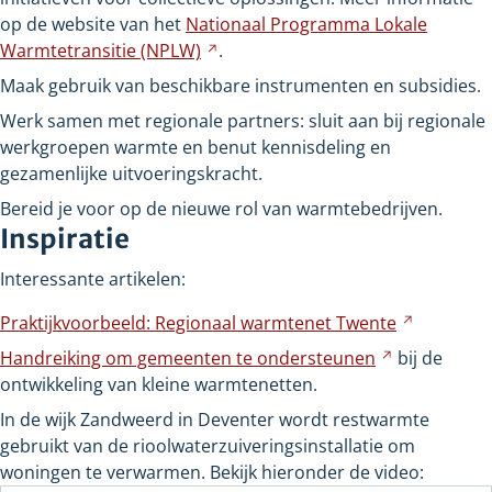
op de website van het
Nationaal Programma Lokale
Warmtetransitie
(NPLW)
Verwijst
.
naar
Maak gebruik van beschikbare instrumenten en subsidies.
een
Werk samen met regionale partners: sluit aan bij regionale
andere
werkgroepen warmte en benut kennisdeling en
website
gezamenlijke uitvoeringskracht.
Bereid je voor op de nieuwe rol van warmtebedrijven.
Inspiratie
Interessante artikelen:
Praktijkvoorbeeld: Regionaal warmtenet
Twente
Verwijst
naar
Handreiking om gemeenten te
ondersteunen
Verwijst
bij de
een
ontwikkeling van kleine warmtenetten.
naar
andere
een
In de wijk Zandweerd in Deventer wordt restwarmte
website
andere
gebruikt van de rioolwaterzuiveringsinstallatie om
website
woningen te verwarmen. Bekijk hieronder de video: