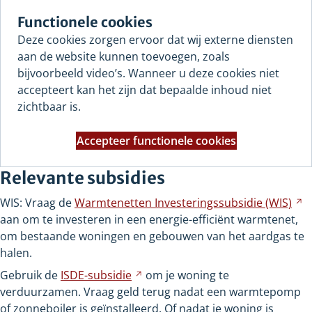
Functionele cookies
Deze cookies zorgen ervoor dat wij externe diensten
aan de website kunnen toevoegen, zoals
bijvoorbeeld video’s. Wanneer u deze cookies niet
accepteert kan het zijn dat bepaalde inhoud niet
zichtbaar is.
Accepteer functionele cookies
Relevante subsidies
WIS: Vraag de
Warmtenetten Investeringssubsidie
(WIS)
V
aan om te investeren in een energie-efficiënt warmtenet,
n
om bestaande woningen en gebouwen van het aardgas te
e
halen.
a
w
Gebruik de
ISDE-subsidie
Verwijst
om je woning te
verduurzamen. Vraag geld terug nadat een warmtepomp
naar
of zonneboiler is geïnstalleerd. Of nadat je woning is
een