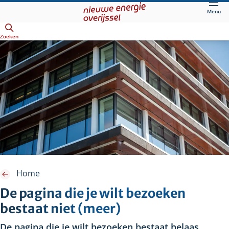
Direct
Menu
naar
Openen
hoofdinhoud
Zoeken
Home
De pagina die je wilt bezoeken
bestaat niet (meer)
De pagina die je wilt bezoeken bestaat helaas