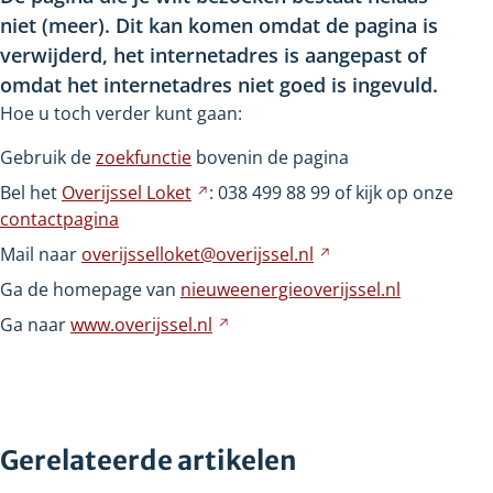
niet
(meer). Dit kan komen omdat de pagina is
verwijderd, het internetadres is aangepast of
omdat het internetadres niet goed is ingevuld.
Hoe u toch verder kunt gaan:
Gebruik de
zoekfunctie
bovenin de pagina
Bel het
Overijssel
Loket
Verwijst
: 038
499
88
99 of kijk op onze
contactpagina
naar
een
Mail naar
overijsselloket@overijssel.nl
Verwijst
andere
naar
Ga de homepage van
nieuweenergieoverijssel.nl
website
een
Ga naar
www.overijssel.nl
Verwijst
andere
naar
website
een
andere
website
Gerelateerde artikelen