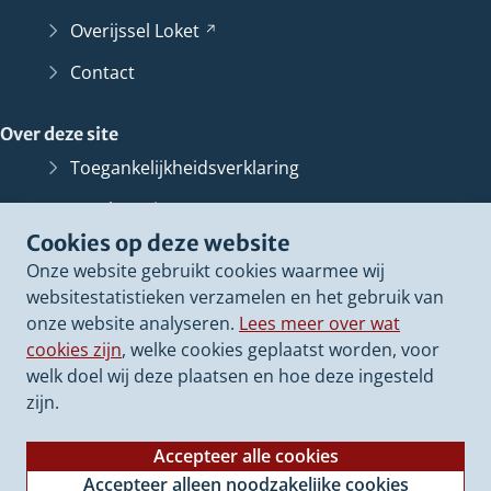
Overijssel
Loket
(Verwijst
naar
Contact
een
andere
Over deze site
website)
Toegankelijkheidsverklaring
Bescherming persoonsgegevens
Cookies op deze website
Informatiebeveiliging
Onze website gebruikt cookies waarmee wij
Proclaimer
websitestatistieken verzamelen en het gebruik van
onze website analyseren.
Lees meer over wat
Cookieverklaring
cookies zijn
, welke cookies geplaatst worden, voor
Archief van deze
website
(Verwijst
welk doel wij deze plaatsen en hoe deze ingesteld
naar
zijn.
een
andere
Accepteer alle cookies
website)
Accepteer alleen noodzakelijke cookies