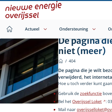
Direct
naar
hoofdinhoud
Actueel
Ondersteuning
O
Home
De pagina di
niet (meer)
/
404
Home
De pagina die je wilt bez
verwijderd, het internet
Hoe u toch verder kunt gaan
Gebruik de
zoekfunctie
bove
Bel het
Overijssel
Loket
Ver
: 0
na
Mail naar
overijsselloket@ove