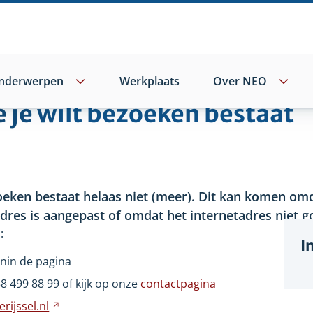
nderwerpen
Werkplaats
Over NEO
e je wilt bezoeken bestaat
oeken bestaat helaas niet
(meer). Dit kan komen omd
adres is aangepast of omdat het internetadres niet go
:
I
nin de pagina
wijst
38
499
88
99 of kijk op onze
contactpagina
ar
rijssel.nl
Verwijst