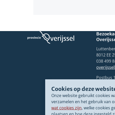
Bezoekad
Overijss
Luttenber
8012 EE Z
038 499 8
overijsse
Postbus 
8000 GB 
Cookies op deze websit
Onze website gebruikt cookies w
verzamelen en het gebruik van o
wat cookies zijn
, welke cookies g
plaatsen en hoe deze ingesteld zi