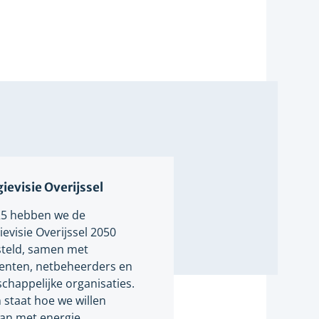
ievisie Overijssel
25 hebben we de
evisie Overijssel 2050
teld, samen met
nten, netbeheerders en
chappelijke organisaties.
n staat hoe we willen
n met energie.