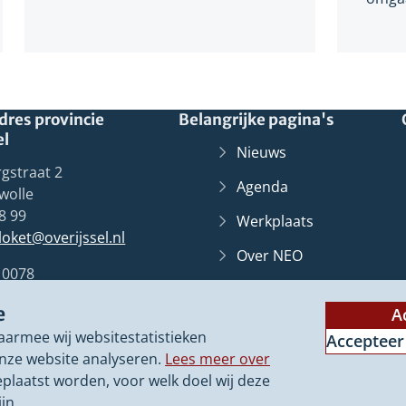
res provincie
Belangrijke pagina's
el
Nieuws
gstraat 2
Agenda
wolle
8 99
Werkplaats
lloket@overijssel.nl
Over NEO
10078
Overijssel
Loket
(Verwij
Zwolle
e
naar
A
Contact
een
aarmee wij websitestatistieken
Accepteer
ander
nze website analyseren.
Lees meer over
websit
eplaatst worden, voor welk doel wij deze
jn.