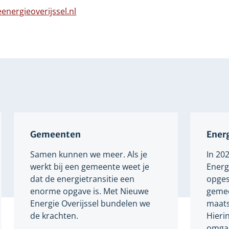
n
naar
energieoverijssel.nl
dere
een
bsite
Verwijst
andere
naar
website
een
andere
website
Gemeenten
Energ
Samen kunnen we meer. Als je
In 20
werkt bij een gemeente weet je
Energi
dat de energietransitie een
opges
enorme opgave is. Met Nieuwe
gemee
Energie Overijssel bundelen we
maats
de krachten.
Hieri
omgaa