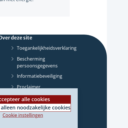
Over deze site
Toegankelijkheidsverklaring
Bescherming
persoonsgegevens
Informatiebeveiliging
Proclaimer
st
Cookieverklaring
ccepteer alle cookies
 alleen noodzakelijke cookies
Archief van deze
website
(Verwijst
e
Cookie instellingen
naar
e)
een