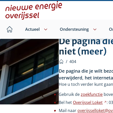
Direct
naar
hoofdinhoud
Actueel
Ondersteuning
O
Home
De pagina di
niet (meer)
/
404
Home
De pagina die je wilt bez
verwijderd, het internet
Hoe u toch verder kunt gaan
Gebruik de
zoekfunctie
bove
Bel het
Overijssel
Loket
Ver
: 0
na
Mail naar
overijsselloket@ove