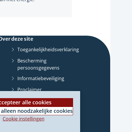
Over deze site
Toegankelijkheidsverklaring
Bescherming
persoonsgegevens
Informatiebeveiliging
Proclaimer
st
Cookieverklaring
ccepteer alle cookies
 alleen noodzakelijke cookies
Archief van deze
website
(Verwijst
e
Cookie instellingen
naar
e)
een