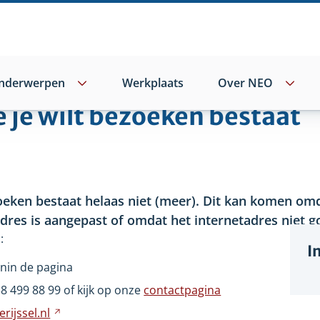
nderwerpen
Werkplaats
Over NEO
e je wilt bezoeken bestaat
oeken bestaat helaas niet
(meer). Dit kan komen omd
adres is aangepast of omdat het internetadres niet go
:
I
nin de pagina
wijst
38
499
88
99 of kijk op onze
contactpagina
ar
rijssel.nl
Verwijst