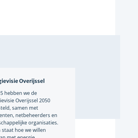
ievisie Overijssel
25 hebben we de
evisie Overijssel 2050
teld, samen met
nten, netbeheerders en
chappelijke organisaties.
n staat hoe we willen
n met energie.