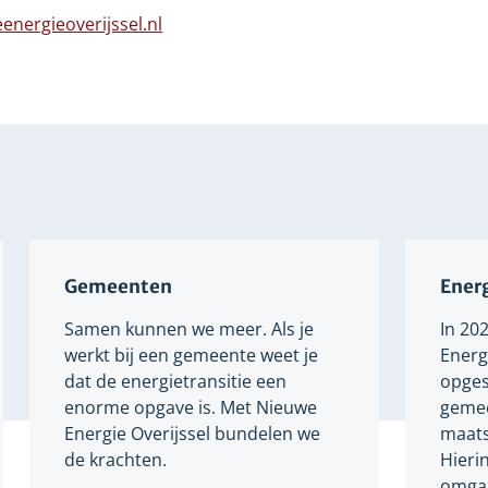
n
naar
energieoverijssel.nl
dere
een
bsite
Verwijst
andere
naar
website
een
andere
website
Gemeenten
Energ
Samen kunnen we meer. Als je
In 20
werkt bij een gemeente weet je
Energi
dat de energietransitie een
opges
enorme opgave is. Met Nieuwe
gemee
Energie Overijssel bundelen we
maats
de krachten.
Hieri
omgaa