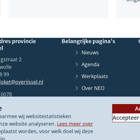
res provincie
Belangrijke pagina's
el
Nieuws
gstraat 2
Agenda
wolle
8 99
Werkplaats
lloket@overijssel.nl
Over NEO
10078
Overijssel
Loket
(Verwij
Zwolle
e
naar
A
Contact
een
aarmee wij websitestatistieken
Accepteer
ander
nze website analyseren.
Lees meer over
websit
eplaatst worden, voor welk doel wij deze
jn.