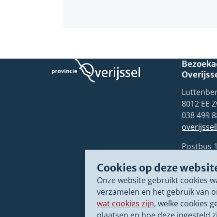
Bezoekad
Overijss
Luttenber
8012 EE Z
038 499 8
overijsse
Postbus 
8000 GB 
Cookies op deze websit
Onze website gebruikt cookies w
verzamelen en het gebruik van o
wat cookies zijn
, welke cookies g
plaatsen en hoe deze ingesteld zi