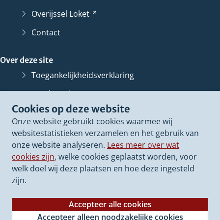
Overijssel
Loket
(Verwijst
naar
Contact
een
andere
Over deze site
website)
Toegankelijkheidsverklaring
Bescherming persoonsgegevens
Cookies op deze website
Informatiebeveiliging
Onze website gebruikt cookies waarmee wij
Proclaimer
websitestatistieken verzamelen en het gebruik van
onze website analyseren.
Lees meer over wat
Cookieverklaring
cookies zijn
, welke cookies geplaatst worden, voor
Archief van deze
website
(Verwijst
welk doel wij deze plaatsen en hoe deze ingesteld
naar
zijn.
een
andere
Accepteer alle cookies
website)
Accepteer alleen noodzakelijke cookies