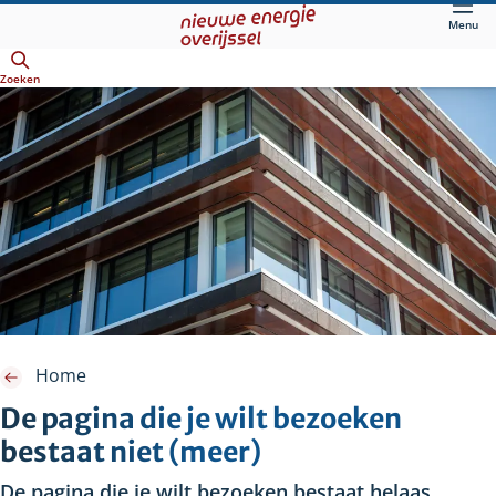
Direct
Menu
naar
Openen
hoofdinhoud
Zoeken
Home
De pagina die je wilt bezoeken
bestaat niet (meer)
De pagina die je wilt bezoeken bestaat helaas