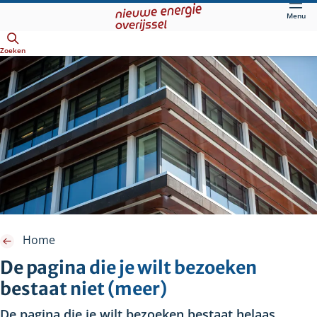
Direct
Menu
naar
Openen
hoofdinhoud
Zoeken
Home
De pagina die je wilt bezoeken
bestaat niet (meer)
De pagina die je wilt bezoeken bestaat helaas