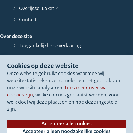
Overijssel
Loket
(Verwijst
naar
Contact
een
andere
Over deze site
website)
Toegankelijkheidsverklaring
Bescherming persoonsgegevens
Cookies op deze website
Informatiebeveiliging
Onze website gebruikt cookies waarmee wij
Proclaimer
websitestatistieken verzamelen en het gebruik van
onze website analyseren.
Lees meer over wat
Cookieverklaring
cookies zijn
, welke cookies geplaatst worden, voor
Archief van deze
website
(Verwijst
welk doel wij deze plaatsen en hoe deze ingesteld
naar
zijn.
een
andere
Accepteer alle cookies
website)
Accepteer alleen noodzakelijke cookies