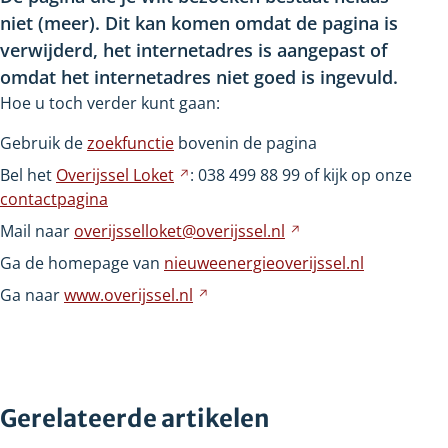
niet
(meer). Dit kan komen omdat de pagina is
verwijderd, het internetadres is aangepast of
omdat het internetadres niet goed is ingevuld.
Hoe u toch verder kunt gaan:
Gebruik de
zoekfunctie
bovenin de pagina
Bel het
Overijssel
Loket
Verwijst
: 038
499
88
99 of kijk op onze
contactpagina
naar
een
Mail naar
overijsselloket@overijssel.nl
Verwijst
andere
naar
Ga de homepage van
nieuweenergieoverijssel.nl
website
een
Ga naar
www.overijssel.nl
Verwijst
andere
naar
website
een
andere
website
Gerelateerde artikelen