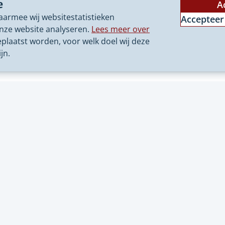
Labels
e
A
aarmee wij websitestatistieken
Accepteer
nze website analyseren.
Lees meer over
eplaatst worden, voor welk doel wij deze
jn.
res provincie
Belangrijke pagina's
el
Nieuws
gstraat 2
Agenda
wolle
8 99
Werkplaats
lloket@overijssel.nl
Over NEO
10078
Overijssel
Loket
(Verwij
Zwolle
naar
Contact
een