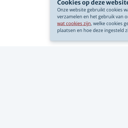
Cookies op deze websit
Onze website gebruikt cookies w
verzamelen en het gebruik van o
wat cookies zijn
, welke cookies g
plaatsen en hoe deze ingesteld zi
Bezoekad
Overijss
Luttenber
8012 EE Z
038 499 8
overijsse
Postbus 
8000 GB 