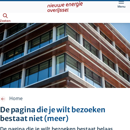
Direct
Menu
naar
Openen
hoofdinhoud
Zoeken
Home
De pagina die je wilt bezoeken
bestaat niet (meer)
De pagina die je wilt bezoeken bestaat helaas