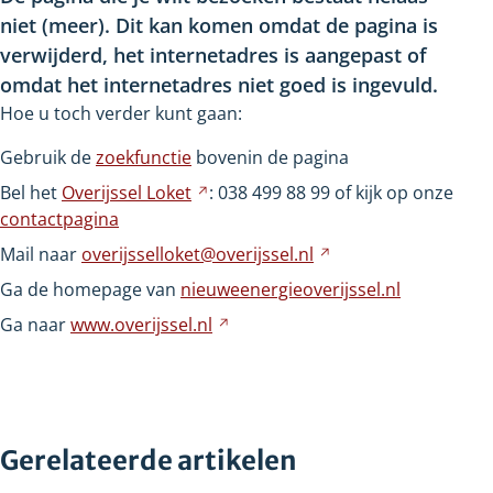
niet
(meer). Dit kan komen omdat de pagina is
verwijderd, het internetadres is aangepast of
omdat het internetadres niet goed is ingevuld.
Hoe u toch verder kunt gaan:
Gebruik de
zoekfunctie
bovenin de pagina
Bel het
Overijssel
Loket
Verwijst
: 038
499
88
99 of kijk op onze
contactpagina
naar
een
Mail naar
overijsselloket@overijssel.nl
Verwijst
andere
naar
Ga de homepage van
nieuweenergieoverijssel.nl
website
een
Ga naar
www.overijssel.nl
Verwijst
andere
naar
website
een
andere
website
Gerelateerde artikelen