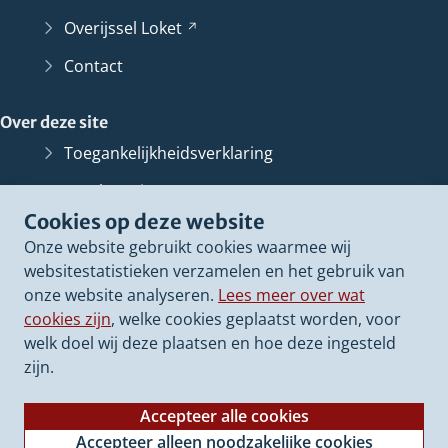
Overijssel
Loket
(Verwijst
naar
Contact
een
andere
Over deze site
website)
Toegankelijkheidsverklaring
Bescherming persoonsgegevens
Cookies op deze website
Informatiebeveiliging
Onze website gebruikt cookies waarmee wij
Proclaimer
websitestatistieken verzamelen en het gebruik van
onze website analyseren.
Lees meer over wat
Cookieverklaring
cookies zijn
, welke cookies geplaatst worden, voor
Archief van deze
website
(Verwijst
welk doel wij deze plaatsen en hoe deze ingesteld
naar
zijn.
een
andere
Accepteer alle cookies
website)
Accepteer alleen noodzakelijke cookies