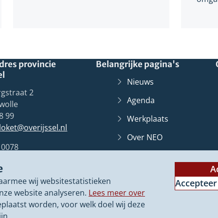
res provincie
Belangrijke pagina's
el
Nieuws
gstraat 2
Agenda
wolle
8 99
Werkplaats
lloket@overijssel.nl
Over NEO
10078
Overijssel
Loket
(Verwij
Zwolle
e
naar
A
Contact
een
aarmee wij websitestatistieken
Accepteer
ander
nze website analyseren.
Lees meer over
websit
eplaatst worden, voor welk doel wij deze
jn.