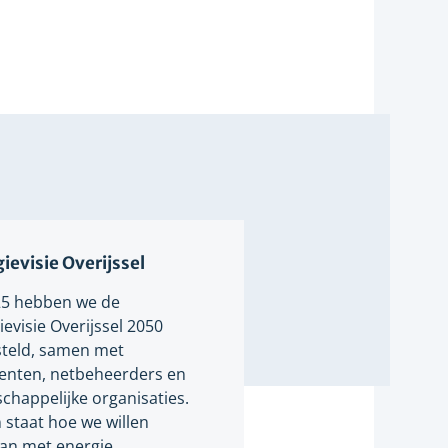
ievisie Overijssel
25 hebben we de
evisie Overijssel 2050
teld, samen met
nten, netbeheerders en
chappelijke organisaties.
n staat hoe we willen
n met energie.