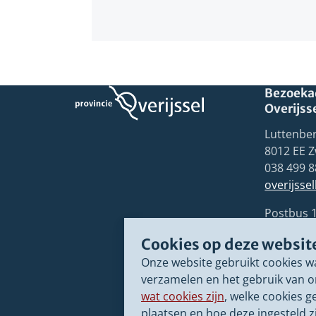
Bezoekad
Overijss
Luttenber
8012 EE Z
038 499 8
overijsse
Postbus 
8000 GB 
Cookies op deze websit
Onze website gebruikt cookies w
verzamelen en het gebruik van o
wat cookies zijn
, welke cookies g
plaatsen en hoe deze ingesteld zi