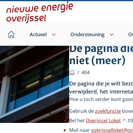
Direct
naar
hoofdinhoud
Actueel
Ondersteuning
O
Home
De pagina di
niet (meer)
/
404
Home
De pagina die je wilt bez
verwijderd, het internet
Hoe u toch verder kunt gaan
Gebruik de
zoekfunctie
bove
Bel het
Overijssel
Loket
Ver
: 0
na
Mail naar
overijsselloket@ove