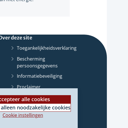
Over deze site
Toegankelijkheidsverklaring
Bescherming
persoonsgegevens
Informatiebeveiliging
Proclaimer
st
Cookieverklaring
ccepteer alle cookies
 alleen noodzakelijke cookies
Archief van deze
website
(Verwijst
e
Cookie instellingen
naar
e)
een