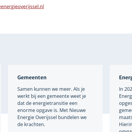
n
naar
energieoverijssel.nl
dere
een
bsite
Verwijst
andere
naar
website
een
andere
website
Gemeenten
Energ
Samen kunnen we meer. Als je
In 20
werkt bij een gemeente weet je
Energi
dat de energietransitie een
opges
enorme opgave is. Met Nieuwe
gemee
Energie Overijssel bundelen we
maats
de krachten.
Hieri
omgaa