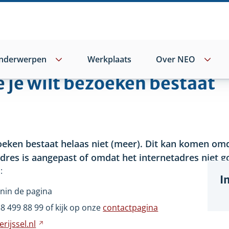
nderwerpen
Werkplaats
Over NEO
e je wilt bezoeken bestaat
oeken bestaat helaas niet
(meer). Dit kan komen omd
adres is aangepast of omdat het internetadres niet go
:
I
nin de pagina
wijst
38
499
88
99 of kijk op onze
contactpagina
ar
rijssel.nl
Verwijst