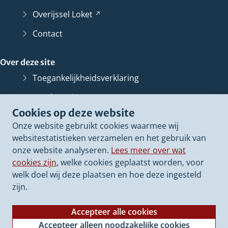
Overijssel
Loket
(Verwijst
naar
Contact
een
andere
Over deze site
website)
Toegankelijkheidsverklaring
Bescherming persoonsgegevens
Cookies op deze website
Informatiebeveiliging
Onze website gebruikt cookies waarmee wij
Proclaimer
websitestatistieken verzamelen en het gebruik van
onze website analyseren.
Lees meer over wat
Cookieverklaring
cookies zijn
, welke cookies geplaatst worden, voor
Archief van deze
website
(Verwijst
welk doel wij deze plaatsen en hoe deze ingesteld
naar
zijn.
een
andere
Accepteer alle cookies
website)
Accepteer alleen noodzakelijke cookies