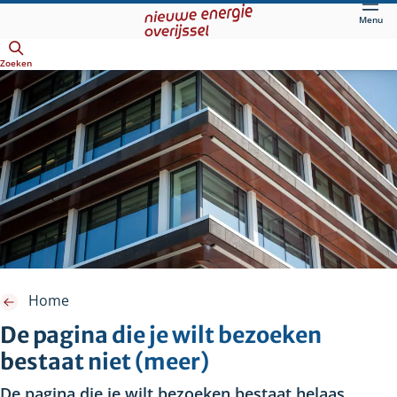
Direct
Menu
naar
Openen
hoofdinhoud
Zoeken
Home
De pagina die je wilt bezoeken
bestaat niet (meer)
De pagina die je wilt bezoeken bestaat helaas