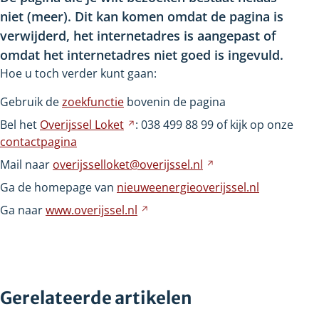
niet
(meer). Dit kan komen omdat de pagina is
verwijderd, het internetadres is aangepast of
omdat het internetadres niet goed is ingevuld.
Hoe u toch verder kunt gaan:
Gebruik de
zoekfunctie
bovenin de pagina
Bel het
Overijssel
Loket
Verwijst
: 038
499
88
99 of kijk op onze
contactpagina
naar
een
Mail naar
overijsselloket@overijssel.nl
Verwijst
andere
naar
Ga de homepage van
nieuweenergieoverijssel.nl
website
een
Ga naar
www.overijssel.nl
Verwijst
andere
naar
website
een
andere
website
Gerelateerde artikelen