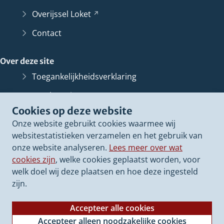
Overijssel
Loket
(Verwijst
naar
Contact
een
andere
Over deze site
website)
Toegankelijkheidsverklaring
Bescherming persoonsgegevens
Cookies op deze website
Informatiebeveiliging
Onze website gebruikt cookies waarmee wij
Proclaimer
websitestatistieken verzamelen en het gebruik van
onze website analyseren.
Lees meer over wat
Cookieverklaring
cookies zijn
, welke cookies geplaatst worden, voor
Archief van deze
website
(Verwijst
welk doel wij deze plaatsen en hoe deze ingesteld
naar
zijn.
een
andere
Accepteer alle cookies
website)
Accepteer alleen noodzakelijke cookies