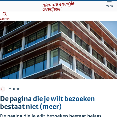
Direct
Menu
naar
Openen
hoofdinhoud
Zoeken
Home
De pagina die je wilt bezoeken
bestaat niet (meer)
De pagina die je wilt bezoeken bestaat helaas