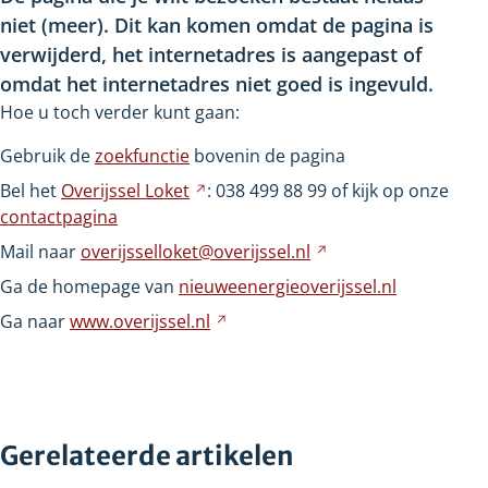
niet
(meer). Dit kan komen omdat de pagina is
verwijderd, het internetadres is aangepast of
omdat het internetadres niet goed is ingevuld.
Hoe u toch verder kunt gaan:
Gebruik de
zoekfunctie
bovenin de pagina
Bel het
Overijssel
Loket
Verwijst
: 038
499
88
99 of kijk op onze
contactpagina
naar
een
Mail naar
overijsselloket@overijssel.nl
Verwijst
andere
naar
Ga de homepage van
nieuweenergieoverijssel.nl
website
een
Ga naar
www.overijssel.nl
Verwijst
andere
naar
website
een
andere
website
Gerelateerde artikelen