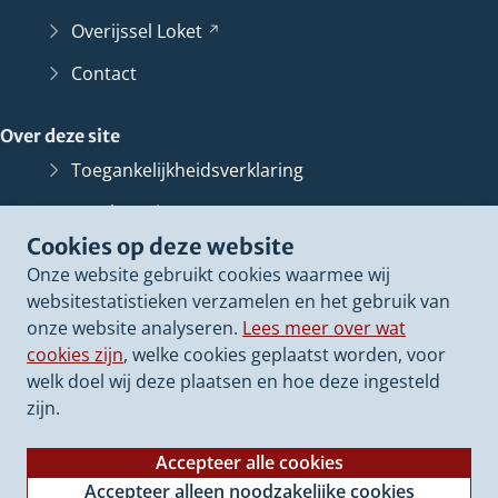
Overijssel
Loket
(Verwijst
naar
Contact
een
andere
Over deze site
website)
Toegankelijkheidsverklaring
Bescherming persoonsgegevens
Cookies op deze website
Informatiebeveiliging
Onze website gebruikt cookies waarmee wij
Proclaimer
websitestatistieken verzamelen en het gebruik van
onze website analyseren.
Lees meer over wat
Cookieverklaring
cookies zijn
, welke cookies geplaatst worden, voor
Archief van deze
website
(Verwijst
welk doel wij deze plaatsen en hoe deze ingesteld
naar
zijn.
een
andere
Accepteer alle cookies
website)
Accepteer alleen noodzakelijke cookies