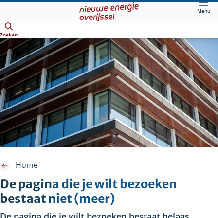
Direct
Menu
naar
Openen
hoofdinhoud
Zoeken
Home
De pagina die je wilt bezoeken
bestaat niet (meer)
De pagina die je wilt bezoeken bestaat helaas