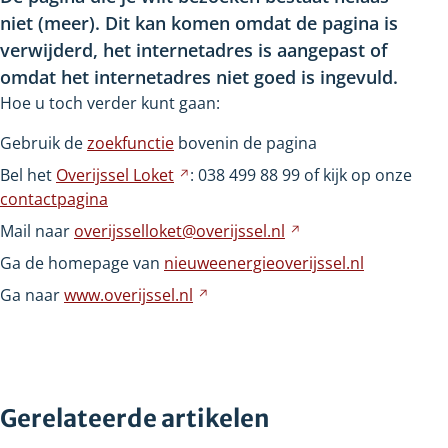
niet
(meer). Dit kan komen omdat de pagina is
verwijderd, het internetadres is aangepast of
omdat het internetadres niet goed is ingevuld.
Hoe u toch verder kunt gaan:
Gebruik de
zoekfunctie
bovenin de pagina
Bel het
Overijssel
Loket
Verwijst
: 038
499
88
99 of kijk op onze
contactpagina
naar
een
Mail naar
overijsselloket@overijssel.nl
Verwijst
andere
naar
Ga de homepage van
nieuweenergieoverijssel.nl
website
een
Ga naar
www.overijssel.nl
Verwijst
andere
naar
website
een
andere
website
Gerelateerde artikelen