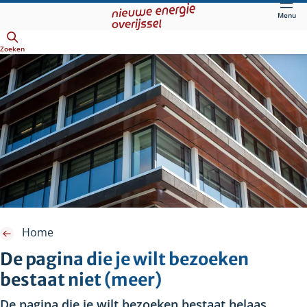
Direct
Menu
naar
Openen
hoofdinhoud
Zoeken
Home
De pagina die je wilt bezoeken
bestaat niet (meer)
De pagina die je wilt bezoeken bestaat helaas