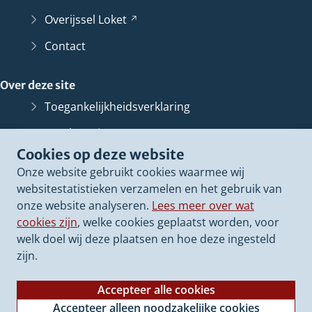
Overijssel
Loket
(Verwijst
naar
Contact
een
andere
Over deze site
website)
Toegankelijkheidsverklaring
Bescherming persoonsgegevens
Cookies op deze website
Informatiebeveiliging
Onze website gebruikt cookies waarmee wij
Proclaimer
websitestatistieken verzamelen en het gebruik van
onze website analyseren.
Lees meer over wat
Cookieverklaring
cookies zijn
, welke cookies geplaatst worden, voor
Archief van deze
website
(Verwijst
welk doel wij deze plaatsen en hoe deze ingesteld
naar
zijn.
een
andere
Accepteer alle cookies
website)
Accepteer alleen noodzakelijke cookies