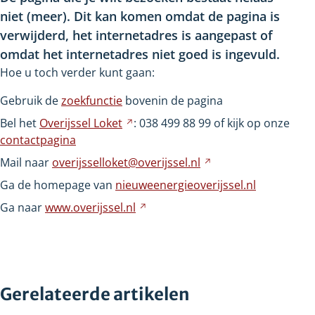
niet
(meer). Dit kan komen omdat de pagina is
verwijderd, het internetadres is aangepast of
omdat het internetadres niet goed is ingevuld.
Hoe u toch verder kunt gaan:
Gebruik de
zoekfunctie
bovenin de pagina
Bel het
Overijssel
Loket
Verwijst
: 038
499
88
99 of kijk op onze
contactpagina
naar
een
Mail naar
overijsselloket@overijssel.nl
Verwijst
andere
naar
Ga de homepage van
nieuweenergieoverijssel.nl
website
een
Ga naar
www.overijssel.nl
Verwijst
andere
naar
website
een
andere
website
Gerelateerde artikelen