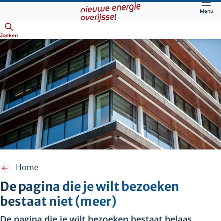
Direct
Menu
naar
Openen
hoofdinhoud
Zoeken
Home
De pagina die je wilt bezoeken
bestaat niet (meer)
De pagina die je wilt bezoeken bestaat helaas