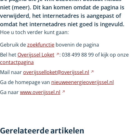
niet
(meer). Dit kan komen omdat de pagina is
verwijderd, het internetadres is aangepast of
omdat het internetadres niet goed is ingevuld.
Hoe u toch verder kunt gaan:
Gebruik de
zoekfunctie
bovenin de pagina
Bel het
Overijssel
Loket
Verwijst
: 038
499
88
99 of kijk op onze
contactpagina
naar
een
Mail naar
overijsselloket@overijssel.nl
Verwijst
andere
naar
Ga de homepage van
nieuweenergieoverijssel.nl
website
een
Ga naar
www.overijssel.nl
Verwijst
andere
naar
website
een
andere
website
Gerelateerde artikelen