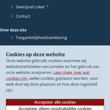
Overijssel
Loket
(Verwijst
naar
Contact
een
andere
Over deze site
website)
Toegankelijkheidsverklaring
Bescherming persoonsgegevens
Cookies op deze website
Informatiebeveiliging
Onze website gebruikt cookies waarmee wij
Proclaimer
websitestatistieken verzamelen en het gebruik van
onze website analyseren.
Lees meer over wat
Cookieverklaring
cookies zijn
, welke cookies geplaatst worden, voor
Archief van deze
website
(Verwijst
welk doel wij deze plaatsen en hoe deze ingesteld
naar
zijn.
een
andere
Accepteer alle cookies
website)
Accepteer alleen noodzakelijke cookies