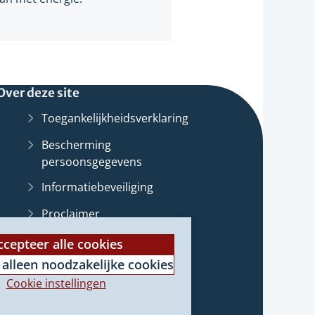
Over deze site
Toegankelijkheidsverklaring
Bescherming
persoonsgegevens
Informatiebeveiliging
Proclaimer
st
Cookieverklaring
ccepteer alle cookies
 alleen noodzakelijke cookies
Archief van deze
website
(Verwijst
e
Cookie instellingen
naar
e)
een