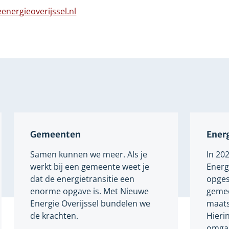
n
naar
energieoverijssel.nl
dere
een
bsite
Verwijst
andere
naar
website
een
andere
website
Gemeenten
Energ
Samen kunnen we meer. Als je
In 20
werkt bij een gemeente weet je
Energi
dat de energietransitie een
opges
enorme opgave is. Met Nieuwe
gemee
Energie Overijssel bundelen we
maats
de krachten.
Hieri
omgaa