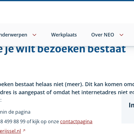
nderwerpen
Werkplaats
Over NEO
e je wilt bezoeken bestaat
oeken bestaat helaas niet
(meer). Dit kan komen omd
adres is aangepast of omdat het internetadres niet go
:
I
nin de pagina
wijst
38
499
88
99 of kijk op onze
contactpagina
ar
rijssel.nl
Verwijst