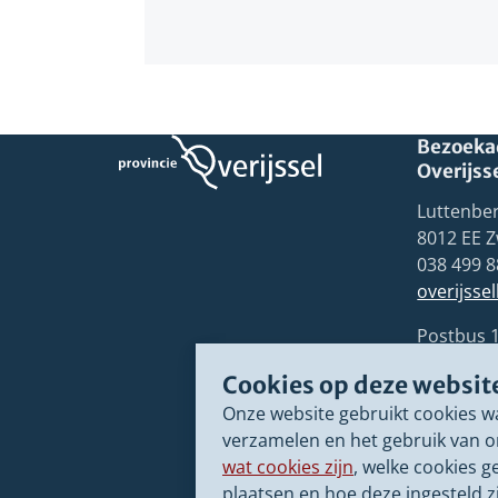
Bezoekad
Overijss
Luttenber
8012 EE Z
038 499 8
overijsse
Postbus 
8000 GB 
Cookies op deze websit
Onze website gebruikt cookies w
verzamelen en het gebruik van o
wat cookies zijn
, welke cookies g
plaatsen en hoe deze ingesteld zi