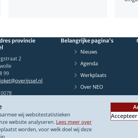
res provincie
Belangrijke pagina's
el
Nieuws
gstraat 2
Agenda
wolle
8 99
Werkplaats
lloket@overijssel.nl
Over NEO
10078
Overijssel
Loket
(Verwij
Zwolle
e
naar
A
Contact
een
aarmee wij websitestatistieken
Accepteer
ander
nze website analyseren.
Lees meer over
websit
eplaatst worden, voor welk doel wij deze
jn.