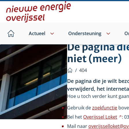
Direct
naar
hoofdinhoud
Actueel
Ondersteuning
O
Home
De pagina di
niet (meer)
/
404
Home
De pagina die je wilt bez
verwijderd, het internet
Hoe u toch verder kunt gaan
Gebruik de
zoekfunctie
bove
Bel het
Overijssel
Loket
Ver
: 0
na
Mail naar
overijsselloket@ove