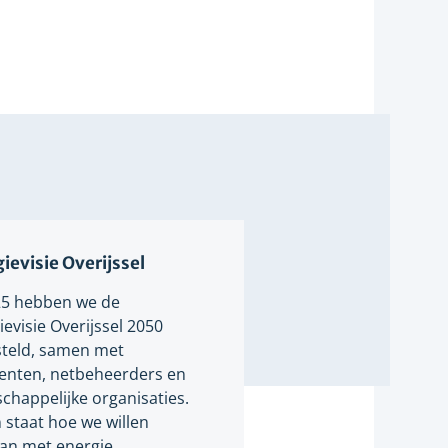
ievisie Overijssel
25 hebben we de
evisie Overijssel 2050
teld, samen met
nten, netbeheerders en
chappelijke organisaties.
n staat hoe we willen
n met energie.