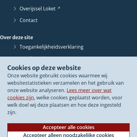
Overijssel
Loket
(Verwijst
naar
Contact
een
andere
Over deze site
website)
Toegankelijkheidsverklaring
Bescherming persoonsgegevens
Cookies op deze website
Informatiebeveiliging
Onze website gebruikt cookies waarmee wij
Proclaimer
websitestatistieken verzamelen en het gebruik van
onze website analyseren.
Lees meer over wat
Cookieverklaring
cookies zijn
, welke cookies geplaatst worden, voor
Archief van deze
website
(Verwijst
welk doel wij deze plaatsen en hoe deze ingesteld
naar
zijn.
een
andere
Accepteer alle cookies
website)
Accepteer alleen noodzakelijke cookies