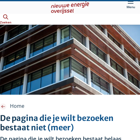
Direct
Menu
naar
Openen
hoofdinhoud
Zoeken
Home
De pagina die je wilt bezoeken
bestaat niet (meer)
De pagina die je wilt bezoeken bestaat helaas