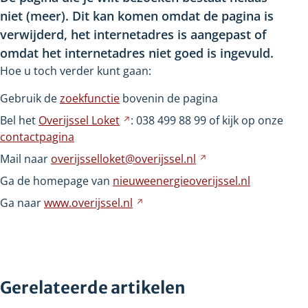
niet
(meer). Dit kan komen omdat de pagina is
verwijderd, het internetadres is aangepast of
omdat het internetadres niet goed is ingevuld.
Hoe u toch verder kunt gaan:
Gebruik de
zoekfunctie
bovenin de pagina
Bel het
Overijssel
Loket
Verwijst
: 038
499
88
99 of kijk op onze
contactpagina
naar
een
Mail naar
overijsselloket@overijssel.nl
Verwijst
andere
naar
Ga de homepage van
nieuweenergieoverijssel.nl
website
een
Ga naar
www.overijssel.nl
Verwijst
andere
naar
website
een
andere
website
Gerelateerde artikelen