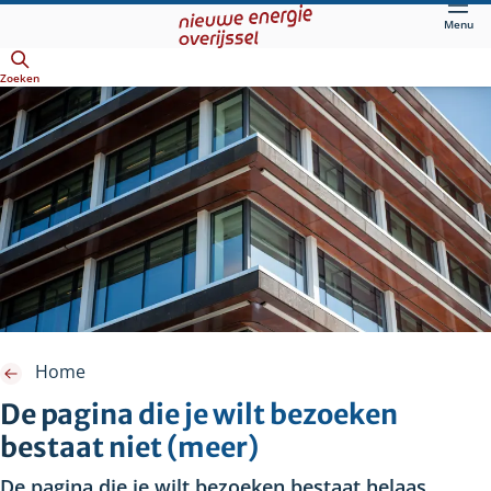
Direct
Menu
naar
Openen
hoofdinhoud
Zoeken
Home
De pagina die je wilt bezoeken
bestaat niet (meer)
De pagina die je wilt bezoeken bestaat helaas