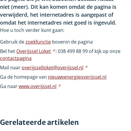
niet
(meer). Dit kan komen omdat de pagina is
verwijderd, het internetadres is aangepast of
omdat het internetadres niet goed is ingevuld.
Hoe u toch verder kunt gaan:
Gebruik de
zoekfunctie
bovenin de pagina
Bel het
Overijssel
Loket
Verwijst
: 038
499
88
99 of kijk op onze
contactpagina
naar
een
Mail naar
overijsselloket@overijssel.nl
Verwijst
andere
naar
Ga de homepage van
nieuweenergieoverijssel.nl
website
een
Ga naar
www.overijssel.nl
Verwijst
andere
naar
website
een
andere
website
Gerelateerde artikelen