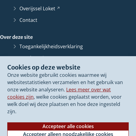
Overijssel
Loket
(Verwijst
naar
Contact
een
andere
Over deze site
website)
Toegankelijkheidsverklaring
Bescherming persoonsgegevens
Cookies op deze website
Informatiebeveiliging
Onze website gebruikt cookies waarmee wij
Proclaimer
websitestatistieken verzamelen en het gebruik van
onze website analyseren.
Lees meer over wat
Cookieverklaring
cookies zijn
, welke cookies geplaatst worden, voor
Archief van deze
website
(Verwijst
welk doel wij deze plaatsen en hoe deze ingesteld
naar
zijn.
een
andere
Accepteer alle cookies
website)
Accepteer alleen noodzakelijke cookies