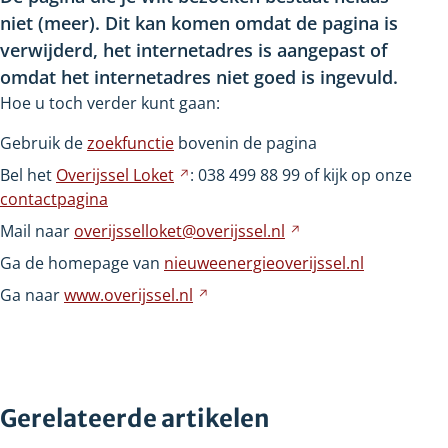
niet
(meer). Dit kan komen omdat de pagina is
verwijderd, het internetadres is aangepast of
omdat het internetadres niet goed is ingevuld.
Hoe u toch verder kunt gaan:
Gebruik de
zoekfunctie
bovenin de pagina
Bel het
Overijssel
Loket
Verwijst
: 038
499
88
99 of kijk op onze
contactpagina
naar
een
Mail naar
overijsselloket@overijssel.nl
Verwijst
andere
naar
Ga de homepage van
nieuweenergieoverijssel.nl
website
een
Ga naar
www.overijssel.nl
Verwijst
andere
naar
website
een
andere
website
Gerelateerde artikelen