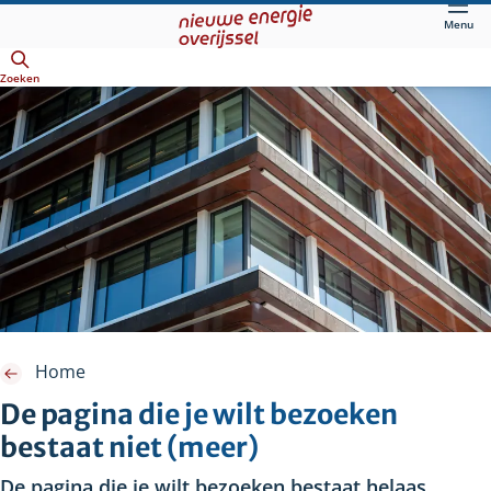
Direct
Menu
naar
Openen
hoofdinhoud
Zoeken
Home
De pagina die je wilt bezoeken
bestaat niet (meer)
De pagina die je wilt bezoeken bestaat helaas