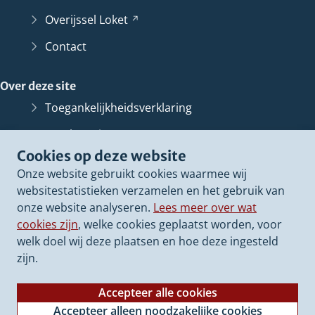
Overijssel
Loket
(Verwijst
naar
Contact
een
andere
Over deze site
website)
Toegankelijkheidsverklaring
Bescherming persoonsgegevens
Cookies op deze website
Informatiebeveiliging
Onze website gebruikt cookies waarmee wij
Proclaimer
websitestatistieken verzamelen en het gebruik van
onze website analyseren.
Lees meer over wat
Cookieverklaring
cookies zijn
, welke cookies geplaatst worden, voor
Archief van deze
website
(Verwijst
welk doel wij deze plaatsen en hoe deze ingesteld
naar
zijn.
een
andere
Accepteer alle cookies
website)
Accepteer alleen noodzakelijke cookies