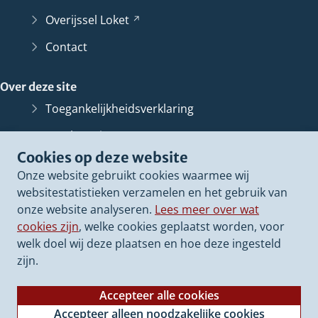
Overijssel
Loket
(Verwijst
naar
Contact
een
andere
Over deze site
website)
Toegankelijkheidsverklaring
Bescherming persoonsgegevens
Cookies op deze website
Informatiebeveiliging
Onze website gebruikt cookies waarmee wij
Proclaimer
websitestatistieken verzamelen en het gebruik van
onze website analyseren.
Lees meer over wat
Cookieverklaring
cookies zijn
, welke cookies geplaatst worden, voor
Archief van deze
website
(Verwijst
welk doel wij deze plaatsen en hoe deze ingesteld
naar
zijn.
een
andere
Accepteer alle cookies
website)
Accepteer alleen noodzakelijke cookies