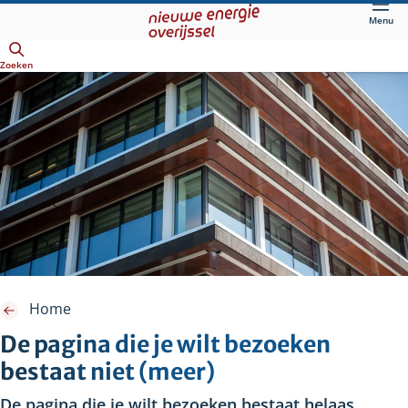
Direct
Menu
naar
Openen
hoofdinhoud
Zoeken
Home
De pagina die je wilt bezoeken
bestaat niet (meer)
De pagina die je wilt bezoeken bestaat helaas