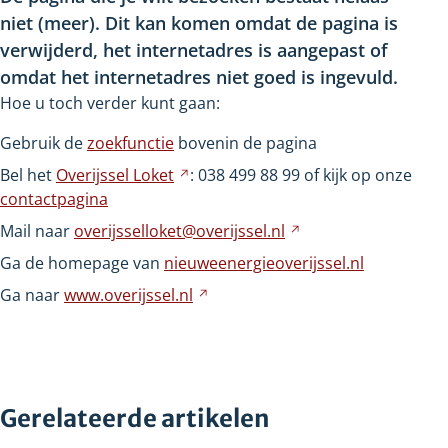
niet
(meer). Dit kan komen omdat de pagina is
verwijderd, het internetadres is aangepast of
omdat het internetadres niet goed is ingevuld.
Hoe u toch verder kunt gaan:
Gebruik de
zoekfunctie
bovenin de pagina
Bel het
Overijssel
Loket
Verwijst
: 038
499
88
99 of kijk op onze
contactpagina
naar
een
Mail naar
overijsselloket@overijssel.nl
Verwijst
andere
naar
Ga de homepage van
nieuweenergieoverijssel.nl
website
een
Ga naar
www.overijssel.nl
Verwijst
andere
naar
website
een
andere
website
Gerelateerde artikelen