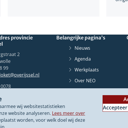
res provincie
Belangrijke pagina's
el
Nieuws
gstraat 2
Agenda
wolle
8 99
Werkplaats
lloket@overijssel.nl
Over NEO
10078
Overijssel
Loket
(Verwij
Zwolle
e
naar
A
Contact
een
aarmee wij websitestatistieken
Accepteer
ander
nze website analyseren.
Lees meer over
websit
eplaatst worden, voor welk doel wij deze
jn.