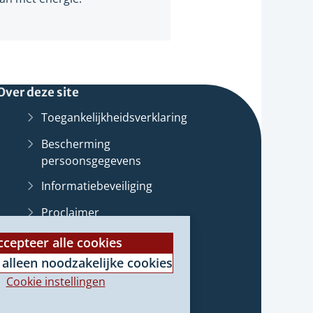
Over deze site
Toegankelijkheidsverklaring
Bescherming
persoonsgegevens
Informatiebeveiliging
Proclaimer
st
Cookieverklaring
ccepteer alle cookies
 alleen noodzakelijke cookies
Archief van deze
website
(Verwijst
e
Cookie instellingen
naar
e)
een