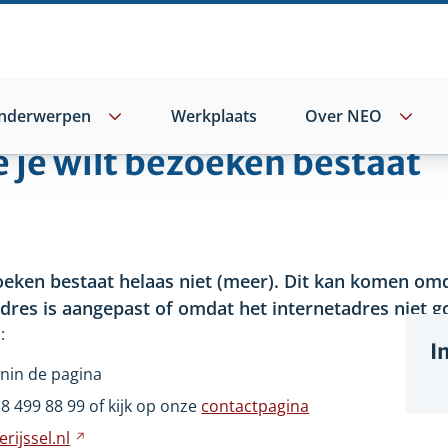
nderwerpen
Werkplaats
Over NEO
e je wilt bezoeken bestaat
oeken bestaat helaas niet
(meer). Dit kan komen omd
adres is aangepast of omdat het internetadres niet go
:
I
nin de pagina
wijst
38
499
88
99 of kijk op onze
contactpagina
ar
rijssel.nl
Verwijst