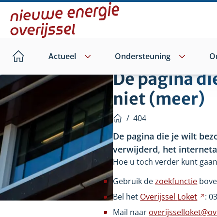
Direct
naar
hoofdinhoud
Actueel
Ondersteuning
O
Home
De pagina di
niet (meer)
/
404
Home
De pagina die je wilt bez
verwijderd, het internet
Hoe u toch verder kunt gaan
Gebruik de
zoekfunctie
bove
Bel het
Overijssel
Loket
Ver
: 0
na
Mail naar
overijsselloket@ove