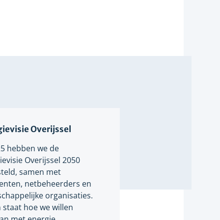
ievisie Overijssel
25 hebben we de
evisie Overijssel 2050
teld, samen met
nten, netbeheerders en
chappelijke organisaties.
n staat hoe we willen
n met energie.