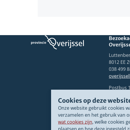
Bezoekad
Overijss
Luttenber
8012 EE Z
038 499 8
overijsse
Postbus 
8000 GB 
Cookies op deze websit
Onze website gebruikt cookies w
verzamelen en het gebruik van o
wat cookies zijn
, welke cookies g
plaatsen en hoe deze ingesteld zi