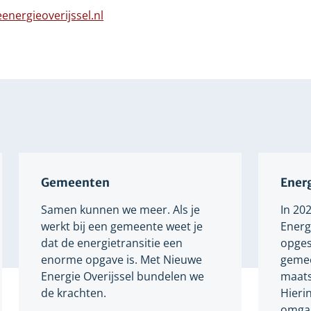
n
naar
energieoverijssel.nl
dere
een
bsite
Verwijst
andere
naar
website
een
andere
website
Gemeenten
Energ
Samen kunnen we meer. Als je
In 20
werkt bij een gemeente weet je
Energi
dat de energietransitie een
opges
enorme opgave is. Met Nieuwe
gemee
Energie Overijssel bundelen we
maats
de krachten.
Hieri
omgaa