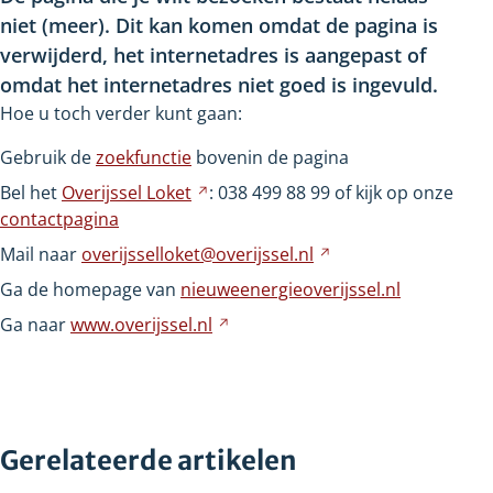
niet
(meer). Dit kan komen omdat de pagina is
verwijderd, het internetadres is aangepast of
omdat het internetadres niet goed is ingevuld.
Hoe u toch verder kunt gaan:
Gebruik de
zoekfunctie
bovenin de pagina
Bel het
Overijssel
Loket
Verwijst
: 038
499
88
99 of kijk op onze
contactpagina
naar
een
Mail naar
overijsselloket@overijssel.nl
Verwijst
andere
naar
Ga de homepage van
nieuweenergieoverijssel.nl
website
een
Ga naar
www.overijssel.nl
Verwijst
andere
naar
website
een
andere
website
Gerelateerde artikelen