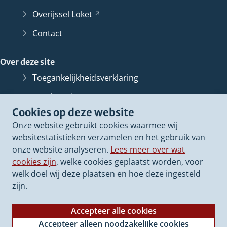
Overijssel
Loket
(Verwijst
naar
Contact
een
andere
Over deze site
website)
Toegankelijkheidsverklaring
Bescherming persoonsgegevens
Cookies op deze website
Informatiebeveiliging
Onze website gebruikt cookies waarmee wij
Proclaimer
websitestatistieken verzamelen en het gebruik van
onze website analyseren.
Lees meer over wat
Cookieverklaring
cookies zijn
, welke cookies geplaatst worden, voor
Archief van deze
website
(Verwijst
welk doel wij deze plaatsen en hoe deze ingesteld
naar
zijn.
een
andere
Accepteer alle cookies
website)
Accepteer alleen noodzakelijke cookies