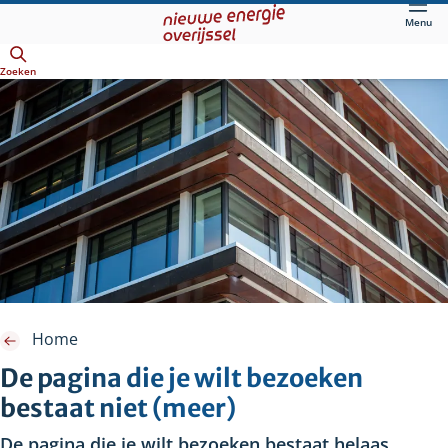
Direct
Menu
naar
Openen
hoofdinhoud
Zoeken
Home
De pagina die je wilt bezoeken
bestaat niet (meer)
De pagina die je wilt bezoeken bestaat helaas