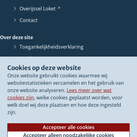
Overijssel
Loket
(Verwijst
naar
Contact
een
andere
Over deze site
website)
Toegankelijkheidsverklaring
Bescherming persoonsgegevens
Cookies op deze website
Informatiebeveiliging
Onze website gebruikt cookies waarmee wij
Proclaimer
websitestatistieken verzamelen en het gebruik van
onze website analyseren.
Lees meer over wat
Cookieverklaring
cookies zijn
, welke cookies geplaatst worden, voor
Archief van deze
website
(Verwijst
welk doel wij deze plaatsen en hoe deze ingesteld
naar
zijn.
een
andere
Accepteer alle cookies
website)
Accepteer alleen noodzakelijke cookies