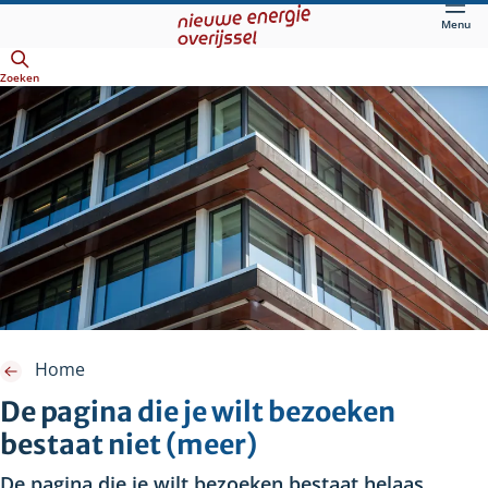
Direct
Menu
naar
Openen
hoofdinhoud
Zoeken
Home
De pagina die je wilt bezoeken
bestaat niet (meer)
De pagina die je wilt bezoeken bestaat helaas