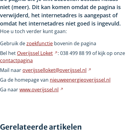
niet
(meer). Dit kan komen omdat de pagina is
verwijderd, het internetadres is aangepast of
omdat het internetadres niet goed is ingevuld.
Hoe u toch verder kunt gaan:
Gebruik de
zoekfunctie
bovenin de pagina
Bel het
Overijssel
Loket
Verwijst
: 038
499
88
99 of kijk op onze
contactpagina
naar
een
Mail naar
overijsselloket@overijssel.nl
Verwijst
andere
naar
Ga de homepage van
nieuweenergieoverijssel.nl
website
een
Ga naar
www.overijssel.nl
Verwijst
andere
naar
website
een
andere
website
Gerelateerde artikelen