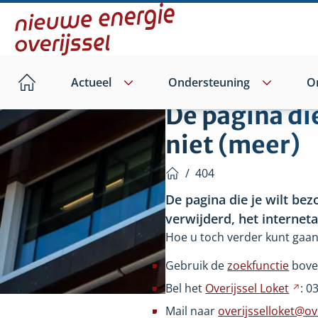
Direct
naar
hoofdinhoud
Actueel
Ondersteuning
O
Home
De pagina di
niet (meer)
/
404
Home
De pagina die je wilt bez
verwijderd, het internet
Hoe u toch verder kunt gaan
Gebruik de
zoekfunctie
bove
Bel het
Overijssel
Loket
Ver
: 0
na
Mail naar
overijsselloket@ove