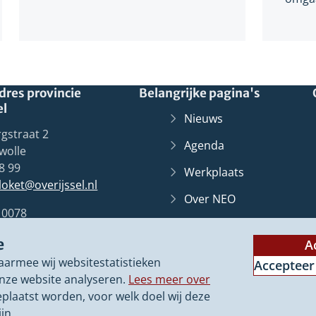
res provincie
Belangrijke pagina's
el
Nieuws
gstraat 2
Agenda
wolle
8 99
Werkplaats
lloket@overijssel.nl
Over NEO
10078
Overijssel
Loket
(Verwij
Zwolle
e
naar
A
Contact
een
aarmee wij websitestatistieken
Accepteer
ander
nze website analyseren.
Lees meer over
websit
eplaatst worden, voor welk doel wij deze
jn.