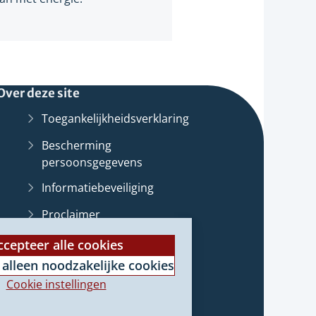
Over deze site
Toegankelijkheidsverklaring
Bescherming
persoonsgegevens
Informatiebeveiliging
Proclaimer
st
Cookieverklaring
ccepteer alle cookies
 alleen noodzakelijke cookies
Archief van deze
website
(Verwijst
e
Cookie instellingen
naar
e)
een