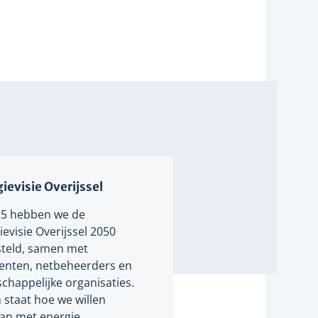
ievisie Overijssel
25 hebben we de
evisie Overijssel 2050
teld, samen met
nten, netbeheerders en
chappelijke organisaties.
n staat hoe we willen
n met energie.