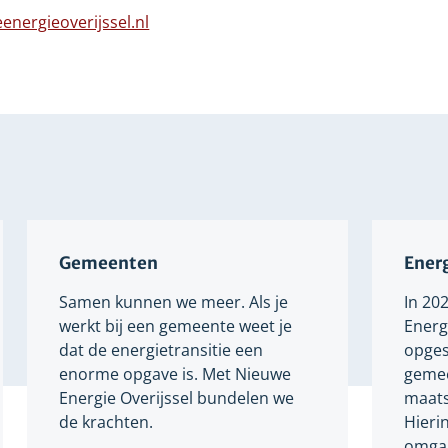
n
naar
energieoverijssel.nl
dere
een
bsite
Verwijst
andere
naar
website
een
andere
website
Gemeenten
Energ
Samen kunnen we meer. Als je
In 20
werkt bij een gemeente weet je
Energi
dat de energietransitie een
opges
enorme opgave is. Met Nieuwe
gemee
Energie Overijssel bundelen we
maats
de krachten.
Hieri
omgaa