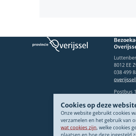
Bezoekad
Overijss
Luttenber
8012 EE Z
038 499 8
overijsse
Postbus 
8000 GB 
Cookies op deze websit
Onze website gebruikt cookies w
verzamelen en het gebruik van o
wat cookies zijn
, welke cookies g
plaatsen en hoe deze ingesteld zi