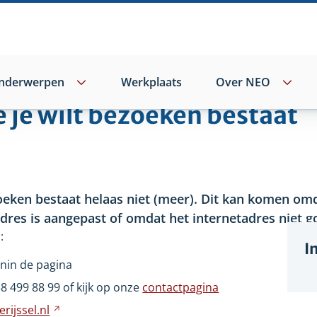
nderwerpen
Werkplaats
Over NEO
e je wilt bezoeken bestaat
oeken bestaat helaas niet
(meer). Dit kan komen omd
adres is aangepast of omdat het internetadres niet go
:
I
nin de pagina
wijst
38
499
88
99 of kijk op onze
contactpagina
ar
rijssel.nl
Verwijst