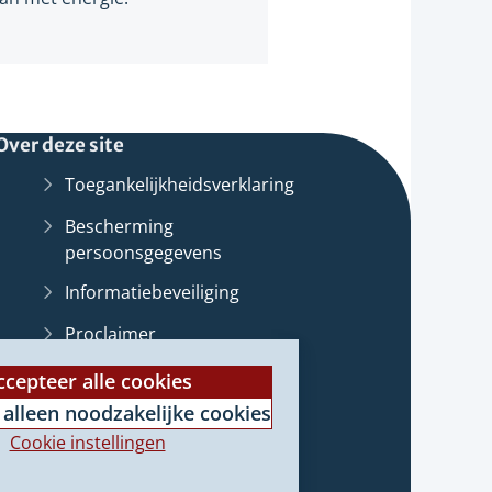
Over deze site
Toegankelijkheidsverklaring
Bescherming
persoonsgegevens
Informatiebeveiliging
Proclaimer
st
Cookieverklaring
ccepteer alle cookies
 alleen noodzakelijke cookies
Archief van deze
website
(Verwijst
e
Cookie instellingen
naar
e)
een