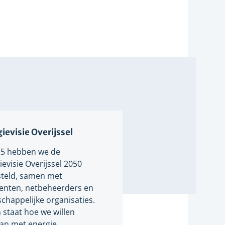
ievisie Overijssel
25 hebben we de
evisie Overijssel 2050
teld, samen met
nten, netbeheerders en
chappelijke organisaties.
n staat hoe we willen
n met energie.