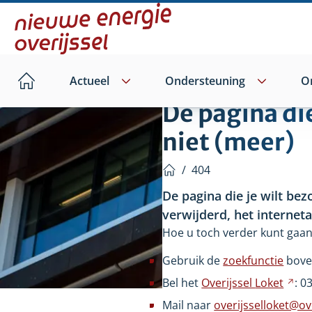
Direct
naar
hoofdinhoud
Actueel
Ondersteuning
O
Home
De pagina di
niet (meer)
/
404
Home
De pagina die je wilt bez
verwijderd, het internet
Hoe u toch verder kunt gaan
Gebruik de
zoekfunctie
bove
Bel het
Overijssel
Loket
Ver
: 0
na
Mail naar
overijsselloket@ove