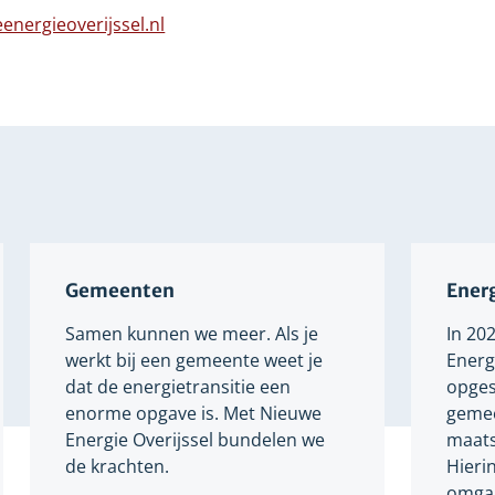
n
naar
energieoverijssel.nl
dere
een
bsite
Verwijst
andere
naar
website
een
andere
website
Gemeenten
Energ
Samen kunnen we meer. Als je
In 20
werkt bij een gemeente weet je
Energi
dat de energietransitie een
opges
enorme opgave is. Met Nieuwe
gemee
Energie Overijssel bundelen we
maats
de krachten.
Hieri
omgaa