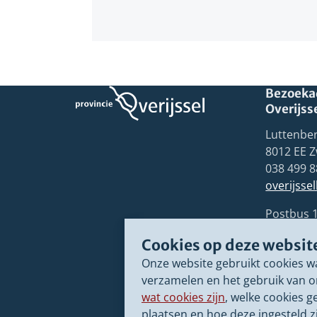
Bezoekad
Overijss
Luttenber
8012 EE Z
038 499 8
overijsse
Postbus 
8000 GB 
Cookies op deze websit
Onze website gebruikt cookies w
verzamelen en het gebruik van o
wat cookies zijn
, welke cookies g
plaatsen en hoe deze ingesteld zi