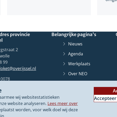
res provincie
Belangrijke pagina's
el
Nieuws
gstraat 2
Agenda
wolle
8 99
Werkplaats
lloket@overijssel.nl
Over NEO
10078
Overijssel
Loket
(Verwij
Zwolle
e
naar
A
Contact
een
aarmee wij websitestatistieken
Accepteer
ander
nze website analyseren.
Lees meer over
websit
eplaatst worden, voor welk doel wij deze
jn.