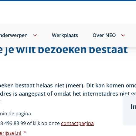
nderwerpen
Werkplaats
Over NEO
e je wilt bezoeken bestaat
oeken bestaat helaas niet
(meer). Dit kan komen omd
adres is aangepast of omdat het internetadres niet go
:
I
nin de pagina
wijst
38
499
88
99 of kijk op onze
contactpagina
ar
rijssel.nl
Verwijst