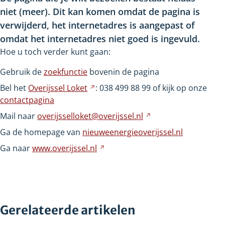
niet
(meer). Dit kan komen omdat de pagina is
verwijderd, het internetadres is aangepast of
omdat het internetadres niet goed is ingevuld.
Hoe u toch verder kunt gaan:
Gebruik de
zoekfunctie
bovenin de pagina
Bel het
Overijssel
Loket
Verwijst
: 038
499
88
99 of kijk op onze
contactpagina
naar
een
Mail naar
overijsselloket@overijssel.nl
Verwijst
andere
naar
Ga de homepage van
nieuweenergieoverijssel.nl
website
een
Ga naar
www.overijssel.nl
Verwijst
andere
naar
website
een
andere
website
Gerelateerde artikelen