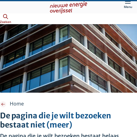
Direct
Menu
naar
Openen
hoofdinhoud
Zoeken
Home
De pagina die je wilt bezoeken
bestaat niet (meer)
De pagina die je wilt bezoeken bestaat helaas