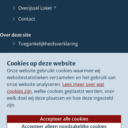
Overijssel
Loket
(Verwijst
naar
Contact
een
andere
Over deze site
website)
Toegankelijkheidsverklaring
Bescherming persoonsgegevens
Cookies op deze website
Informatiebeveiliging
Onze website gebruikt cookies waarmee wij
Proclaimer
websitestatistieken verzamelen en het gebruik van
onze website analyseren.
Lees meer over wat
Cookieverklaring
cookies zijn
, welke cookies geplaatst worden, voor
Archief van deze
website
(Verwijst
welk doel wij deze plaatsen en hoe deze ingesteld
naar
zijn.
een
andere
Accepteer alle cookies
website)
Accepteer alleen noodzakelijke cookies