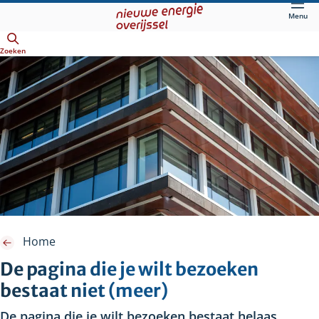
Direct
Menu
naar
Openen
hoofdinhoud
Zoeken
Home
De pagina die je wilt bezoeken
bestaat niet (meer)
De pagina die je wilt bezoeken bestaat helaas