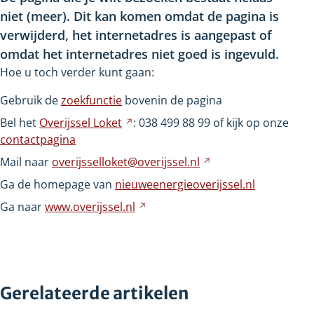
niet
(meer). Dit kan komen omdat de pagina is
verwijderd, het internetadres is aangepast of
omdat het internetadres niet goed is ingevuld.
Hoe u toch verder kunt gaan:
Gebruik de
zoekfunctie
bovenin de pagina
Bel het
Overijssel
Loket
Verwijst
: 038
499
88
99 of kijk op onze
contactpagina
naar
een
Mail naar
overijsselloket@overijssel.nl
Verwijst
andere
naar
Ga de homepage van
nieuweenergieoverijssel.nl
website
een
Ga naar
www.overijssel.nl
Verwijst
andere
naar
website
een
andere
website
Gerelateerde artikelen