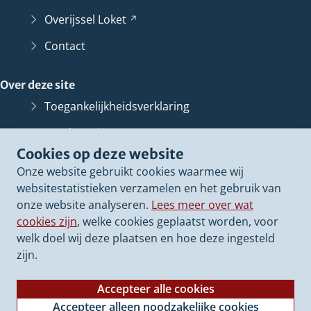
Overijssel
Loket
(Verwijst
naar
Contact
een
andere
Over deze site
website)
Toegankelijkheidsverklaring
Bescherming persoonsgegevens
Cookies op deze website
Informatiebeveiliging
Onze website gebruikt cookies waarmee wij
Proclaimer
websitestatistieken verzamelen en het gebruik van
onze website analyseren.
Lees meer over wat
Cookieverklaring
cookies zijn
, welke cookies geplaatst worden, voor
Archief van deze
website
(Verwijst
welk doel wij deze plaatsen en hoe deze ingesteld
naar
zijn.
een
andere
Accepteer alle cookies
website)
Accepteer alleen noodzakelijke cookies