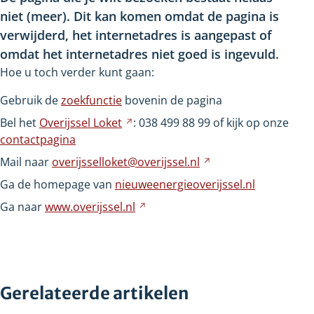
niet
(meer). Dit kan komen omdat de pagina is
verwijderd, het internetadres is aangepast of
omdat het internetadres niet goed is ingevuld.
Hoe u toch verder kunt gaan:
Gebruik de
zoekfunctie
bovenin de pagina
Bel het
Overijssel
Loket
Verwijst
: 038
499
88
99 of kijk op onze
contactpagina
naar
een
Mail naar
overijsselloket@overijssel.nl
Verwijst
andere
naar
Ga de homepage van
nieuweenergieoverijssel.nl
website
een
Ga naar
www.overijssel.nl
Verwijst
andere
naar
website
een
andere
website
Gerelateerde artikelen