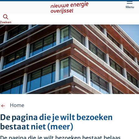
Direct
Menu
naar
Openen
hoofdinhoud
Zoeken
Home
De pagina die je wilt bezoeken
bestaat niet (meer)
De pagina die je wilt bezoeken bestaat helaas