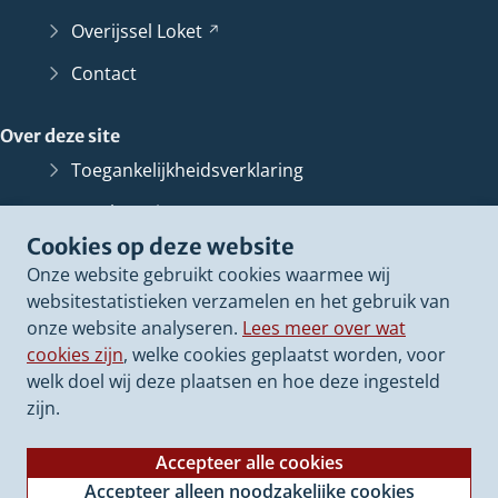
Overijssel
Loket
(Verwijst
naar
Contact
een
andere
Over deze site
website)
Toegankelijkheidsverklaring
Bescherming persoonsgegevens
Cookies op deze website
Informatiebeveiliging
Onze website gebruikt cookies waarmee wij
Proclaimer
websitestatistieken verzamelen en het gebruik van
onze website analyseren.
Lees meer over wat
Cookieverklaring
cookies zijn
, welke cookies geplaatst worden, voor
Archief van deze
website
(Verwijst
welk doel wij deze plaatsen en hoe deze ingesteld
naar
zijn.
een
andere
Accepteer alle cookies
website)
Accepteer alleen noodzakelijke cookies