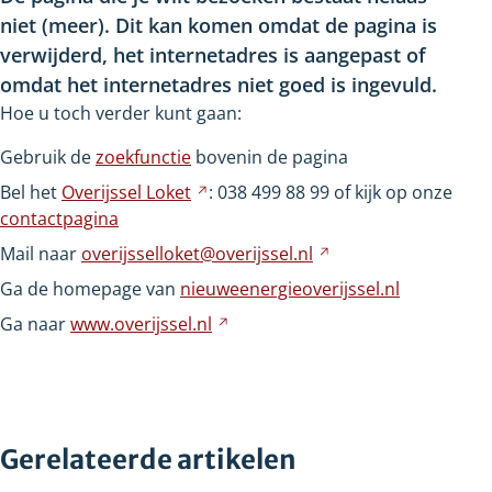
niet
(meer). Dit kan komen omdat de pagina is
verwijderd, het internetadres is aangepast of
omdat het internetadres niet goed is ingevuld.
Hoe u toch verder kunt gaan:
Gebruik de
zoekfunctie
bovenin de pagina
Bel het
Overijssel
Loket
Verwijst
: 038
499
88
99 of kijk op onze
contactpagina
naar
een
Mail naar
overijsselloket@overijssel.nl
Verwijst
andere
naar
Ga de homepage van
nieuweenergieoverijssel.nl
website
een
Ga naar
www.overijssel.nl
Verwijst
andere
naar
website
een
andere
website
Gerelateerde artikelen