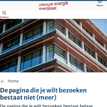
Direct
Menu
naar
Openen
hoofdinhoud
Zoeken
Home
De pagina die je wilt bezoeken
bestaat niet (meer)
De pagina die je wilt bezoeken bestaat helaas