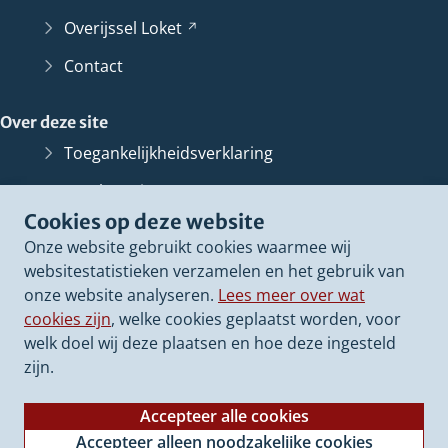
Overijssel
Loket
(Verwijst
naar
Contact
een
andere
Over deze site
website)
Toegankelijkheidsverklaring
Bescherming persoonsgegevens
Cookies op deze website
Informatiebeveiliging
Onze website gebruikt cookies waarmee wij
Proclaimer
websitestatistieken verzamelen en het gebruik van
onze website analyseren.
Lees meer over wat
Cookieverklaring
cookies zijn
, welke cookies geplaatst worden, voor
Archief van deze
website
(Verwijst
welk doel wij deze plaatsen en hoe deze ingesteld
naar
zijn.
een
andere
Accepteer alle cookies
website)
Accepteer alleen noodzakelijke cookies