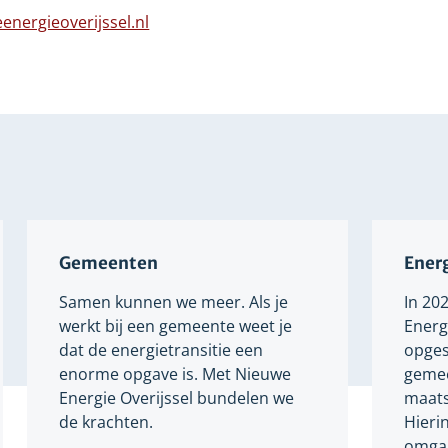
n
naar
energieoverijssel.nl
dere
een
bsite
Verwijst
andere
naar
website
een
andere
website
Gemeenten
Energ
Samen kunnen we meer. Als je
In 20
werkt bij een gemeente weet je
Energi
dat de energietransitie een
opges
enorme opgave is. Met Nieuwe
gemee
Energie Overijssel bundelen we
maats
de krachten.
Hieri
omgaa