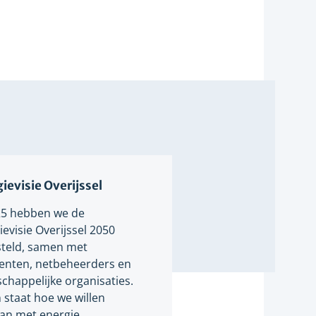
ievisie Overijssel
25 hebben we de
evisie Overijssel 2050
teld, samen met
nten, netbeheerders en
chappelijke organisaties.
n staat hoe we willen
n met energie.