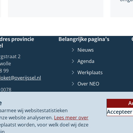
res provincie
Belangrijke pagina's
el
Nieuws
gstraat 2
Agenda
wolle
8 99
Werkplaats
lloket@overijssel.nl
Over NEO
10078
Overijssel
Loket
(Verwij
Zwolle
e
naar
A
Contact
een
aarmee wij websitestatistieken
Accepteer
ander
nze website analyseren.
Lees meer over
websit
eplaatst worden, voor welk doel wij deze
jn.