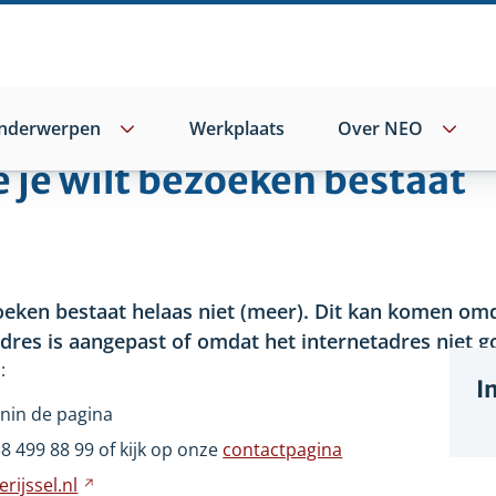
nderwerpen
Werkplaats
Over NEO
e je wilt bezoeken bestaat
oeken bestaat helaas niet
(meer). Dit kan komen omd
adres is aangepast of omdat het internetadres niet go
:
I
nin de pagina
wijst
38
499
88
99 of kijk op onze
contactpagina
ar
rijssel.nl
Verwijst