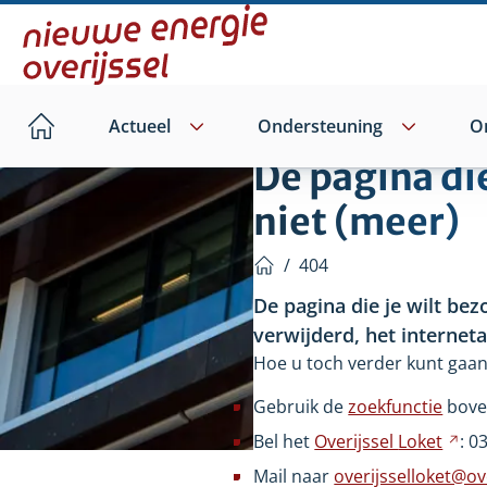
Direct
naar
hoofdinhoud
Actueel
Ondersteuning
O
Home
De pagina di
niet (meer)
/
404
Home
De pagina die je wilt bez
verwijderd, het internet
Hoe u toch verder kunt gaan
Gebruik de
zoekfunctie
bove
Bel het
Overijssel
Loket
Ver
: 0
na
Mail naar
overijsselloket@ove