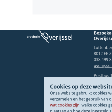
Bezoekad
Overijss
Luttenber
8012 EE Z
038 499 8
overijsse
Postbus 
8000 GB 
Cookies op deze websit
Onze website gebruikt cookies w
verzamelen en het gebruik van o
wat cookies zijn
, welke cookies g
plaatsen en hoe deze ingesteld zi