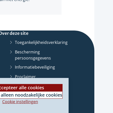
Over deze site
Toegankelijkheidsverklaring
Bescherming
persoonsgegevens
Informatiebeveiliging
Proclaimer
st
Cookieverklaring
ccepteer alle cookies
 alleen noodzakelijke cookies
Archief van deze
website
(Verwijst
e
Cookie instellingen
naar
e)
een