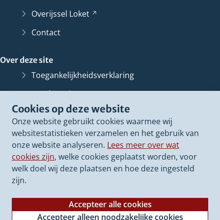
Overijssel
Loket
(Verwijst
naar
Contact
een
andere
Over deze site
website)
Toegankelijkheidsverklaring
Bescherming persoonsgegevens
Cookies op deze website
Informatiebeveiliging
Onze website gebruikt cookies waarmee wij
Proclaimer
websitestatistieken verzamelen en het gebruik van
onze website analyseren.
Lees meer over wat
Cookieverklaring
cookies zijn
, welke cookies geplaatst worden, voor
Archief van deze
website
(Verwijst
welk doel wij deze plaatsen en hoe deze ingesteld
naar
zijn.
een
andere
Accepteer alle cookies
website)
Accepteer alleen noodzakelijke cookies