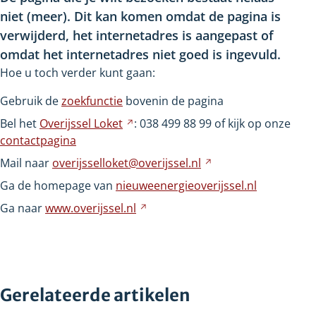
niet
(meer). Dit kan komen omdat de pagina is
verwijderd, het internetadres is aangepast of
omdat het internetadres niet goed is ingevuld.
Hoe u toch verder kunt gaan:
Gebruik de
zoekfunctie
bovenin de pagina
Bel het
Overijssel
Loket
Verwijst
: 038
499
88
99 of kijk op onze
contactpagina
naar
een
Mail naar
overijsselloket@overijssel.nl
Verwijst
andere
naar
Ga de homepage van
nieuweenergieoverijssel.nl
website
een
Ga naar
www.overijssel.nl
Verwijst
andere
naar
website
een
andere
website
Gerelateerde artikelen