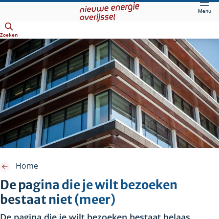
Direct
Menu
naar
Openen
hoofdinhoud
Zoeken
Home
De pagina die je wilt bezoeken
bestaat niet (meer)
De pagina die je wilt bezoeken bestaat helaas