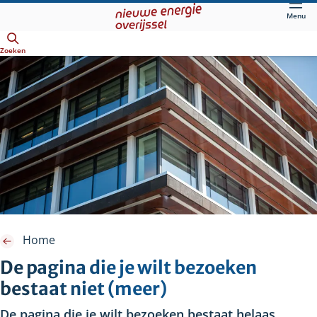
Direct
Menu
naar
Openen
hoofdinhoud
Zoeken
Home
De pagina die je wilt bezoeken
bestaat niet (meer)
De pagina die je wilt bezoeken bestaat helaas