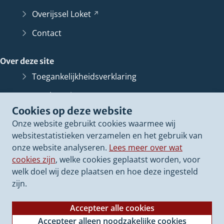
Overijssel
Loket
(Verwijst
naar
Contact
een
andere
Over deze site
website)
Toegankelijkheidsverklaring
Bescherming persoonsgegevens
Cookies op deze website
Informatiebeveiliging
Onze website gebruikt cookies waarmee wij
Proclaimer
websitestatistieken verzamelen en het gebruik van
onze website analyseren.
Lees meer over wat
Cookieverklaring
cookies zijn
, welke cookies geplaatst worden, voor
Archief van deze
website
(Verwijst
welk doel wij deze plaatsen en hoe deze ingesteld
naar
zijn.
een
andere
Accepteer alle cookies
website)
Accepteer alleen noodzakelijke cookies