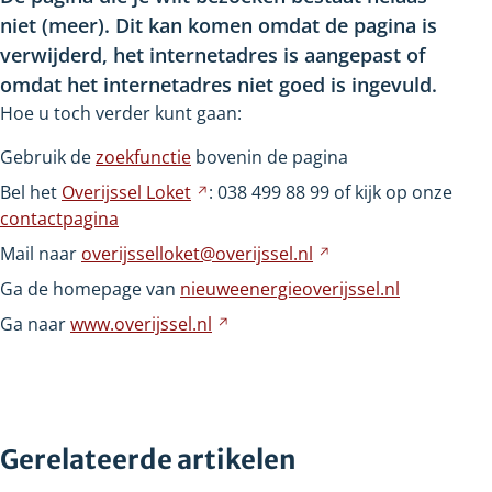
niet
(meer). Dit kan komen omdat de pagina is
verwijderd, het internetadres is aangepast of
omdat het internetadres niet goed is ingevuld.
Hoe u toch verder kunt gaan:
Gebruik de
zoekfunctie
bovenin de pagina
Bel het
Overijssel
Loket
Verwijst
: 038
499
88
99 of kijk op onze
contactpagina
naar
een
Mail naar
overijsselloket@overijssel.nl
Verwijst
andere
naar
Ga de homepage van
nieuweenergieoverijssel.nl
website
een
Ga naar
www.overijssel.nl
Verwijst
andere
naar
website
een
andere
website
Gerelateerde artikelen