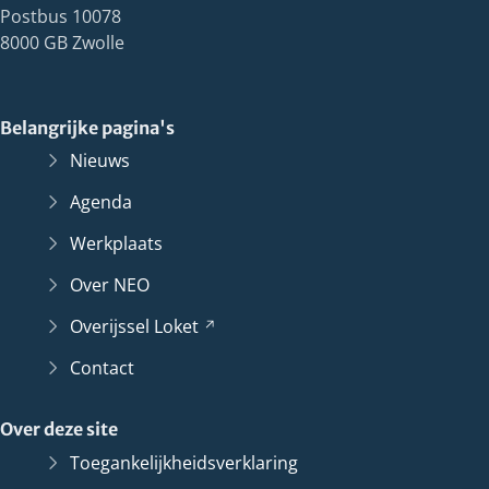
Postbus 10078
8000 GB Zwolle
Belangrijke pagina's
Nieuws
Agenda
Werkplaats
Over NEO
Overijssel
Loket
(Verwijst
naar
Contact
een
andere
Over deze site
website)
Toegankelijkheidsverklaring