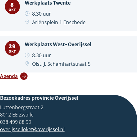
Werkplaats Twente
8
Oktober
OKT
8.30 uur
Locatie:
Ariënsplein 1 Enschede
Werkplaats West-Overijssel
29
Oktober
OKT
8.30 uur
Locatie:
Olst, J. Schamhartstraat 5
Agenda
Bezoekadres provincie Overijssel
Luttenbergstraat 2
8012 EE Zwolle
038 499 88 99
overijsselloket@overijssel.nl